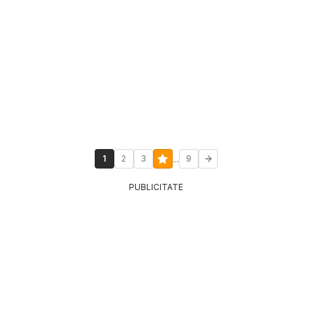
...
1
2
3
9
PUBLICITATE