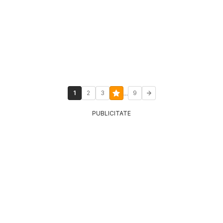
...
1
2
3
9
PUBLICITATE