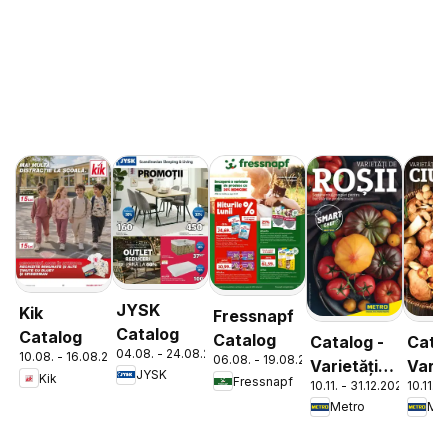
JYSK
Kik
Fressnapf
Catalog
Catalog
Catalog
Catalog -
Cata
04.08. - 24.08.2026
10.08. - 16.08.2026
06.08. - 19.08.2026
Varietăți
Varie
JYSK
Kik
Fressnapf
10.11. - 31.12.2026
10.11. 
de Roșii
de
Metro
Met
Ciup