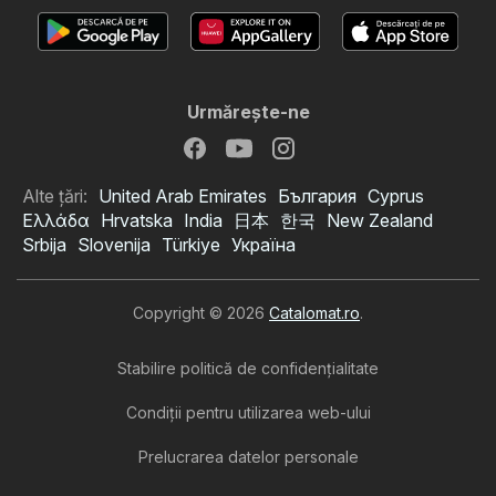
Urmăreşte-ne
Alte țări:
United Arab Emirates
България
Cyprus
Ελλάδα
Hrvatska
India
日本
한국
New Zealand
Srbija
Slovenija
Türkiye
Україна
Copyright © 2026
Catalomat.ro
.
Stabilire politică de confidenţialitate
Condiţii pentru utilizarea web-ului
Prelucrarea datelor personale
Catalog Profi