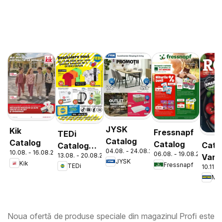
JYSK
Kik
Fressnapf
TEDi
Catalog
Catalog
Catalog
Cata
Catalog
04.08. - 24.08.2026
10.08. - 16.08.2026
06.08. - 19.08.2026
13.08. - 20.08.2026
Varie
Chitila
JYSK
Kik
Fressnapf
TEDi
10.11. 
de Ro
Met
Noua ofertă de produse speciale din magazinul Profi este