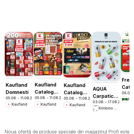
Fres
Kaufland
Kaufland
Kaufland
Cata
AQUA
Catalog
Domnesti
Catalog
06.08.
Carpatica
05.08. - 11.08.2026
05.08. - 11.08.2026
05.08. - 11.08.2026
Tematic
Nonfood
Fre
03.08. - 17.08.2026
Flavours
Kaufland
Kaufland
Kaufland
Kimbino MG - RO
Noua ofertă de produse speciale din magazinul Profi este