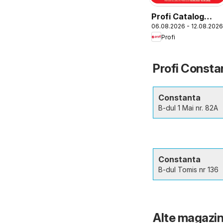
Profi Catalog
06.08.2026 - 12.08.2026
Loco
Profi
Profi Constan
Constanta
B-dul 1 Mai nr. 82A
Constanta
B-dul Tomis nr 136
Alte magazin