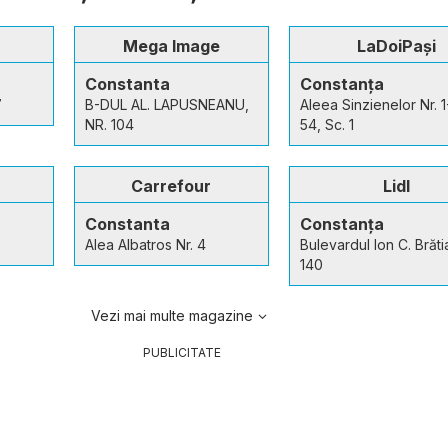
Mega Image
LaDoiPași
Constanta
Constanța
7
B-DUL AL. LAPUSNEANU,
Aleea Sinzienelor Nr. 1-
NR. 104
54, Sc. 1
Carrefour
Lidl
Constanta
Constanța
Alea Albatros Nr. 4
Bulevardul Ion C. Brăt
140
Vezi mai multe magazine
PUBLICITATE