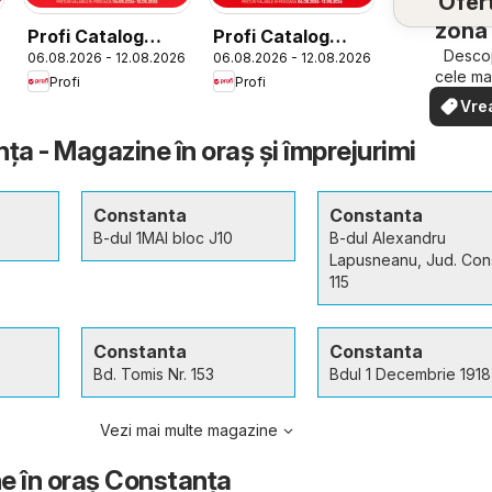
Ofert
zona 
Profi Catalog
Profi Catalog
Descop
06.08.2026 - 12.08.2026
06.08.2026 - 12.08.2026
Loco nou
Super
cele ma
Profi
Profi
ofert
Vre
apropi
văd
rapid ș
ța - Magazine în oraş şi împrejurimi
Constanta
Constanta
B-dul 1MAI bloc J10
B-dul Alexandru
Lapusneanu, Jud. Con
115
Constanta
Constanta
Bd. Tomis Nr. 153
Bdul 1 Decembrie 1918 
Vezi mai multe magazine
e în oraş Constanța