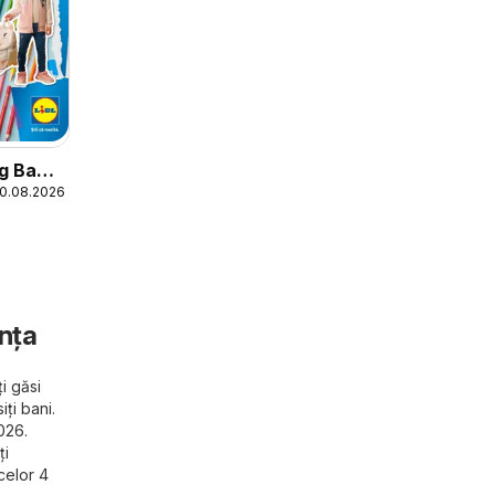
og Back
30.08.2026
anța
i găsi
ți bani.
026.
ți
celor 4