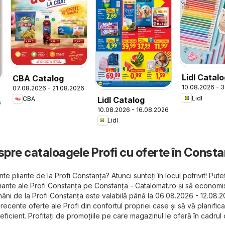
Lidl Catal
CBA Catalog
10.08.2026 - 
07.08.2026 - 21.08.2026
to School
Lidl
Lidl Catalog
CBA
6
10.08.2026 - 16.08.2026
Lidl
spre cataloagele Profi cu oferte în Const
te pliante de la Profi Constanța? Atunci sunteți în locul potrivit! Puteț
iante ale Profi Constanța pe
Constanța - Catalomat.ro
și să economisi
âni de la Profi Constanța este valabilă până la 06.08.2026 - 12.08.2
 recente oferte ale Profi din confortul propriei case și să vă planifica
ficient. Profitați de promoțiile pe care magazinul le oferă în cadrul 