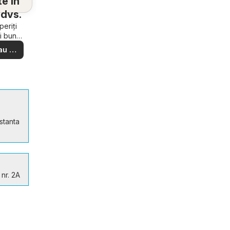
e în
dvs.
eriți
i bune
e din
au să
ere –
i ușor
stanta
nr. 2A