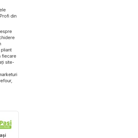
ele
Profi din
despre
schidere
n
 pliant
n fiecare
ți site-
arketuri
refour
,
ași