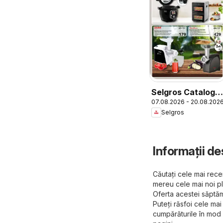
Selgros Catalog
07.08.2026 - 20.08.202
Nonfood
Selgros
Informații de
Căutați cele mai recen
mereu cele mai noi pl
Oferta acestei săptăm
Puteți răsfoi cele mai
cumpărăturile în mod e