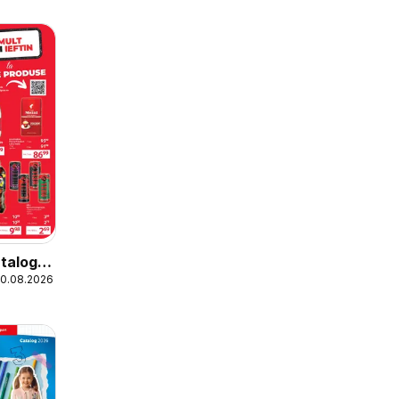
talog
20.08.2026
Mici