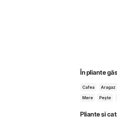
În pliante gă
Cafea
Aragaz
Mere
Pește
Pliante și ca