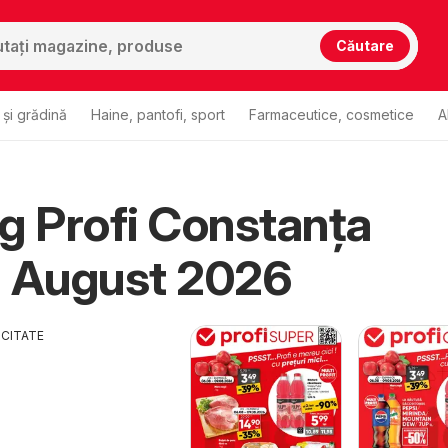
Căutare
și grădină
Haine, pantofi, sport
Farmaceutice, cosmetice
A
g Profi Constanța
u August 2026
ICITATE