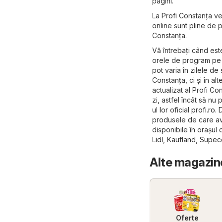
pagini.
La Profi Constanța veț
online sunt pline de 
Constanța.
Vă întrebați când est
orele de program pe s
pot varia în zilele de
Constanța, ci și în alt
actualizat al Profi C
zi, astfel încât să nu 
ul lor oficial
profi.ro
. 
produsele de care av
disponibile în orașu
Lidl
,
Kaufland
,
Supec
Alte magazin
Oferte