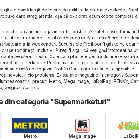
i găsi o gamă largă de bunuri de calitate la prețuri excelente. Pliant
produse care atrag atenția, așa că explorați acum oferta completă a 
e deschis un anumit magazin Profi Constanța? Puteți găsi informații 
ite-ul nostru sau pe site-ul oficial
profi.ro
. Nu uitați că orele de de
 sărbătoare și în weekenduri. Sucursalele Profi pot fi găsite nu doar î
e orașe românești, inclusiv . Puteți fi sigur că veți găsi întotdeauna un
onstanța pe site-ul nostru. Colectăm pliantele pentru dumneavoastră î
pierdeți nicio reducere. Pentru mai multe informații despre Profi, vizita
Dacă nu există un magazin Profi în Constanța sau nu au disponibile
eți nevoie, nicio problemă. Există alte magazine în categoria
Superm
l dumneavoastră, precum
Metro
,
Mega Image
,
LaDoiPași
,
PENNY
,
Car
o
,
Selgros
,
Auchan
.
e din categoria "Supermarketuri"
Metro
Mega Image
LaDoiP