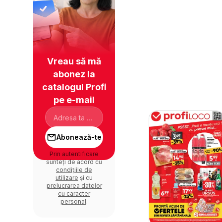
Vreau să mă
abonez la
catalogul Profi
pe e-mail
Abonează-te
Prin autentificare
sunteți de acord cu
condițiile de
utilizare
și cu
prelucrarea datelor
cu caracter
personal
.