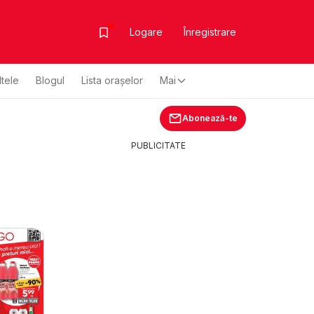
Logare
Înregistrare
ltele
Blogul
Lista oraşelor
Mai
Abonează-te
PUBLICITATE