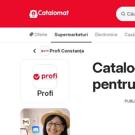
Catalomat
Oferte
Supermarketuri
Electronice
Casă 
Profi Constanța
Catalo
pentr
Profi
PUBL