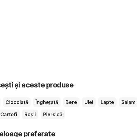
sești și aceste produse
Ciocolată
Înghețată
Bere
Ulei
Lapte
Salam
Cartofi
Roșii
Piersică
taloage preferate