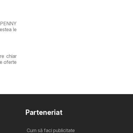
ri
6, PENNY
estea le
re chiar
e oferte
Parteneriat
Cum să faci publicitate