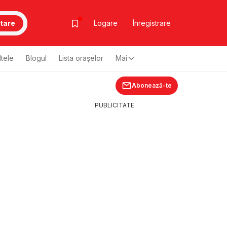
tare
Logare
Înregistrare
ltele
Blogul
Lista oraşelor
Mai
Abonează-te
PUBLICITATE