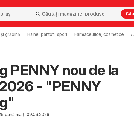
Cău
și grădină
Haine, pantofi, sport
Farmaceutice, cosmetice
A
g PENNY nou de la
.2026 - "PENNY
og"
26 până marți 09.06.2026