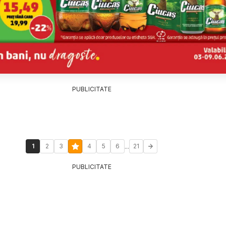
PUBLICITATE
...
1
2
3
4
5
6
21
PUBLICITATE