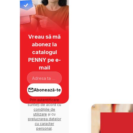
Vreau să mă
abonez la
catalogul
PENNY pe e-
mail
Abonează-te
Prin autentificare
sunteți de acord cu
condițiile de
utilizare
și cu
prelucrarea datelor
cu caracter
personal
.