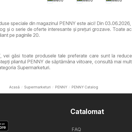
Metro
Metro
Metro
de Roșii
de Ciuperci
Tendințe și
Recomandă
duse speciale din magazinul PENNY este aici! Din 03.06.202
g și o serie de oferte interesante și prețuri grozave. Toate ac
liant pe paginile 20.
 vei găsi toate produsele tale preferate care sunt la reduce
epți pliantul PENNY de săptămâna viitoare, consultă mai mult
ategoria Supermarketuri.
Acasă
Supermarketuri
PENNY
PENNY Catalog
Catalomat
FAQ