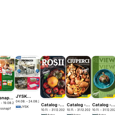
JYSK
snapf
04.08. - 24.08.2026
Catalog
 - 19.08.2026
log
Catalog -
Catalog -
Catalog -
JYSK
essnapf
10.11. - 31.12.2026
10.11. - 31.12.2026
10.11. - 31.12.2
Varietăți
Varietăți
ReView