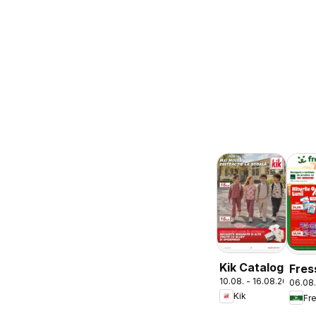
Kik Catalog
Fres
10.08. - 16.08.2026
06.08.
Cata
Kik
Fr