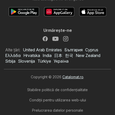
Urmăreşte-ne
Alte țări:
United Arab Emirates
България
Cyprus
Ελλάδα
Hrvatska
India
日本
한국
New Zealand
Srbija
Slovenija
Türkiye
Україна
Copyright © 2026
Catalomat.ro
.
Stabilire politică de confidenţialitate
Condiţii pentru utilizarea web-ului
Prelucrarea datelor personale