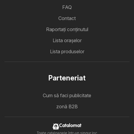
FAQ
Contact
Raportați conținutul
Lista oraşelor
Lista produselor
Parteneriat
Cum să faci publicitate
zonă B2B
Catalomat
Toate cataloagele într-un singur loc