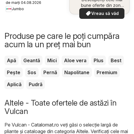
de marți 04.08.2026
bune oferte din zona
Jumbo
dumneavoastră
Vreau să văd
Produse pe care le poți cumpăra
acum la un preț mai bun
Apă
Geantă
Mici
Aloe vera
Plus
Best
Pește
Sos
Pernă
Napolitane
Premium
Aplică
Pudră
Altele - Toate ofertele de astăzi în
Vulcan
Pe
Vulcan - Catalomat.ro
veți găsi o selecție largă de
pliante și cataloage din categoria
Altele
. Verificați cele mai