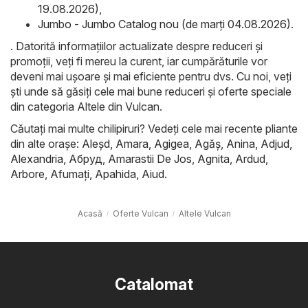
19.08.2026)
,
Jumbo - Jumbo Catalog nou (de marți 04.08.2026)
.
. Datorită informațiilor actualizate despre reduceri și
promoții, veți fi mereu la curent, iar cumpărăturile vor
deveni mai ușoare și mai eficiente pentru dvs. Cu noi, veți
ști unde să găsiți cele mai bune reduceri și oferte speciale
din categoria Altele din Vulcan.
Căutați mai multe chilipiruri? Vedeți cele mai recente pliante
din alte orașe:
Aleşd
,
Amara
,
Agigea
,
Agăş
,
Anina
,
Adjud
,
Alexandria
,
Абруд
,
Amarastii De Jos
,
Agnita
,
Ardud
,
Arbore
,
Afumaţi
,
Apahida
,
Aiud
.
Acasă
Oferte Vulcan
Altele Vulcan
Catalomat