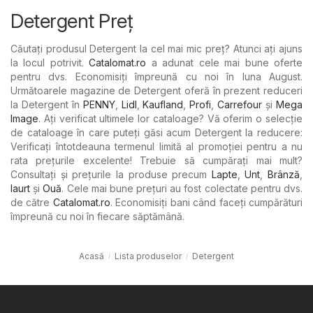
Detergent Preț
Căutați produsul Detergent la cel mai mic preț? Atunci ați ajuns
la locul potrivit.
Catalomat.ro
a adunat cele mai bune oferte
pentru dvs. Economisiți împreună cu noi în luna August.
Următoarele magazine de Detergent oferă în prezent reduceri
la Detergent în
PENNY
,
Lidl
,
Kaufland
,
Profi
,
Carrefour
şi
Mega
Image
. Ați verificat ultimele lor cataloage? Vă oferim o selecție
de cataloage în care puteți găsi acum Detergent la reducere:
Verificați întotdeauna termenul limită al promoției pentru a nu
rata prețurile excelente! Trebuie să cumpărați mai mult?
Consultați și prețurile la produse precum
Lapte
,
Unt
,
Brânză
,
Iaurt
şi
Ouă
. Cele mai bune prețuri au fost colectate pentru dvs.
de către
Catalomat.ro
. Economisiți bani când faceți cumpărături
împreună cu noi în fiecare săptămână.
Acasă
Lista produselor
Detergent