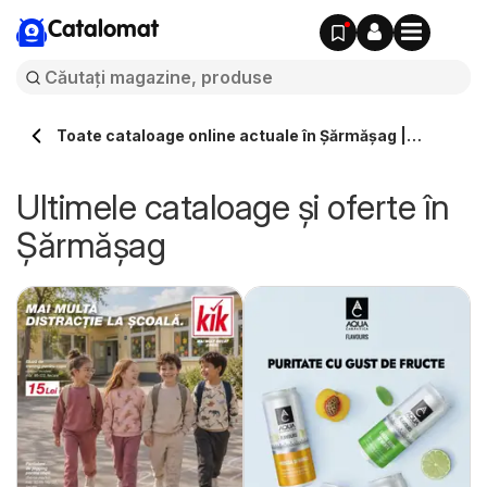
Catalomat
Toate cataloage online actuale în Şărmăşag |
Catalomat.ro
Ultimele cataloage și oferte în
Şărmăşag