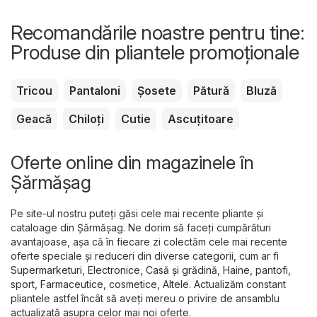
Recomandările noastre pentru tine:
Produse din pliantele promoționale
Tricou
Pantaloni
Șosete
Pătură
Bluză
Geacă
Chiloți
Cutie
Ascuțitoare
Oferte online din magazinele în
Şărmăşag
Pe site-ul nostru puteți găsi cele mai recente pliante și
cataloage din Şărmăşag. Ne dorim să faceți cumpărături
avantajoase, așa că în fiecare zi colectăm cele mai recente
oferte speciale și reduceri din diverse categorii, cum ar fi
Supermarketuri
,
Electronice
,
Casă și grădină
,
Haine, pantofi,
sport
,
Farmaceutice, cosmetice
,
Altele
. Actualizăm constant
pliantele astfel încât să aveți mereu o privire de ansamblu
actualizată asupra celor mai noi oferte.