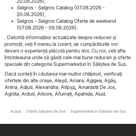
20.09.2026)
,
Selgros - Selgros Catalog (07.08.2026 -
20.08.2026)
,
Selgros - Selgros Catalog Oferte de weekend
(07.08.2026 - 09.08.2026)
.
. Datorită informațiilor actualizate despre reduceri și
promoții, veți fi mereu la curent, iar cumpărăturile vor
deveni o experiență plăcută pentru dvs. Cu noi, veți afla
întotdeauna unde să găsiți cele mai bune reduceri și oferte
speciale din categoria Supermarketuri în Săliştea de Sus.
Dacă sunteți în căutarea mai multor chilipiruri, verificați
ofertele din alte orașe,
Aleşd
,
Amara
,
Agigea
,
Agăş
,
Anina
,
Adjud
,
Alexandria
,
Абруд
,
Amarastii De Jos
,
Agnita
,
Ardud
,
Arbore
,
Afumaţi
,
Apahida
,
Aiud
.
Acasă
Oferte Săliştea de Sus
Supermarketuri Săliştea de Sus