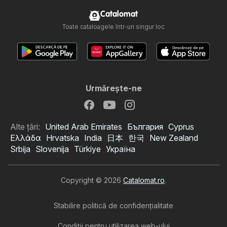
Catalomat
Toate cataloagele într-un singur loc
Urmăreşte-ne
Alte țări:
United Arab Emirates
България
Cyprus
Ελλάδα
Hrvatska
India
日本
한국
New Zealand
Srbija
Slovenija
Türkiye
Україна
Copyright © 2026
Catalomat.ro
.
Stabilire politică de confidenţialitate
Condiţii pentru utilizarea web-ului