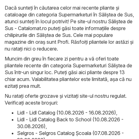
Dacă sunteți în căutarea celor mai recente pliante și
cataloage din categoria Supermarketuri în Săliştea de Sus,
atunci sunteți în locul potrivit! Pe site-ul nostru
Săliştea de
Sus - Catalomat.ro
puteți găsi toate informațiile despre
chilipirurile din Săliştea de Sus. Cele mai populare
magazine din oraș sunt
Profi
. Răsfoiți pliantele lor astăzi și
nu ratați nici o reducere.
Muncim din greu în fiecare zi pentru a vă oferi toate
pliantele recente din categoria Supermarketuri Săliştea de
Sus într-un singur loc. Puteți găsi aici pliante despre 13
chiar acum. Valabilitatea pliantelor este limitată, așa că nu
ezitați prea mult.
Nu ratați oferte grozave și vizitați site-ul nostru regulat.
Verificați aceste broșuri:
Lidl - Lidl Catalog (10.08.2026 - 16.08.2026)
,
Lidl - Lidl Catalog Back to School (10.08.2026 -
30.08.2026)
,
Selgros - Selgros Catalog Şcoala (07.08.2026 -