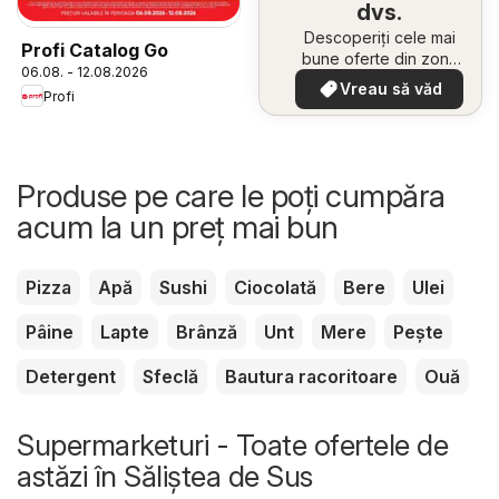
dvs.
Descoperiți cele mai
Profi Catalog Go
bune oferte din zona
06.08. - 12.08.2026
dumneavoastră
Vreau să văd
Profi
Produse pe care le poți cumpăra
acum la un preț mai bun
Pizza
Apă
Sushi
Ciocolată
Bere
Ulei
Pâine
Lapte
Brânză
Unt
Mere
Pește
Detergent
Sfeclă
Bautura racoritoare
Ouă
Supermarketuri - Toate ofertele de
astăzi în Săliştea de Sus