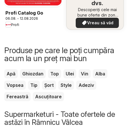
dvs.
Descoperiți cele mai
Profi Catalog Go
bune oferte din zona
06.08. - 12.08.2026
dumneavoastră
Vreau să văd
Profi
Produse pe care le poți cumpăra
acum la un preț mai bun
Apă
Ghiozdan
Top
Ulei
Vin
Alba
Vopsea
Tip
Șort
Style
Adeziv
Fereastră
Ascuțitoare
Supermarketuri - Toate ofertele de
astăzi în Râmnicu Vâlcea