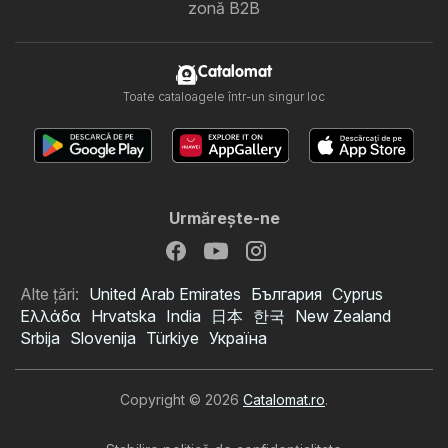
zonă B2B
Catalomat
Toate cataloagele într-un singur loc
Urmăreşte-ne
Alte țări:
United Arab Emirates
България
Cyprus
Ελλάδα
Hrvatska
India
日本
한국
New Zealand
Srbija
Slovenija
Türkiye
Україна
Copyright © 2026
Catalomat.ro
.