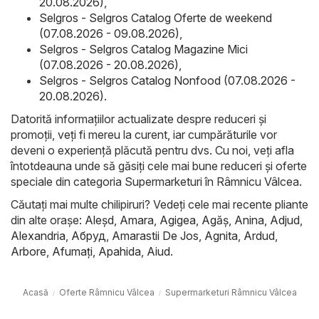
20.08.2026)
,
Selgros - Selgros Catalog Oferte de weekend
(07.08.2026 - 09.08.2026)
,
Selgros - Selgros Catalog Magazine Mici
(07.08.2026 - 20.08.2026)
,
Selgros - Selgros Catalog Nonfood (07.08.2026 -
20.08.2026)
.
Datorită informațiilor actualizate despre reduceri și
promoții, veți fi mereu la curent, iar cumpărăturile vor
deveni o experiență plăcută pentru dvs. Cu noi, veți afla
întotdeauna unde să găsiți cele mai bune reduceri și oferte
speciale din categoria Supermarketuri în Râmnicu Vâlcea.
Căutați mai multe chilipiruri? Vedeți cele mai recente pliante
din alte orașe:
Aleşd
,
Amara
,
Agigea
,
Agăş
,
Anina
,
Adjud
,
Alexandria
,
Абруд
,
Amarastii De Jos
,
Agnita
,
Ardud
,
Arbore
,
Afumaţi
,
Apahida
,
Aiud
.
Acasă
Oferte Râmnicu Vâlcea
Supermarketuri Râmnicu Vâlcea