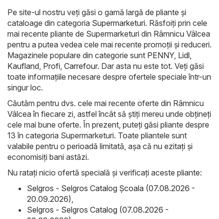
Pe site-ul nostru veți găsi o gamă largă de pliante și
cataloage din categoria
Supermarketuri
. Răsfoiți prin cele
mai recente pliante de Supermarketuri din Râmnicu Vâlcea
pentru a putea vedea cele mai recente promoții și reduceri.
Magazinele populare din categorie sunt
PENNY
,
Lidl
,
Kaufland
,
Profi
,
Carrefour
. Dar asta nu este tot. Veți găsi
toate informațiile necesare despre ofertele speciale într-un
singur loc.
Căutăm pentru dvs. cele mai recente oferte din Râmnicu
Vâlcea în fiecare zi, astfel încât să știți mereu unde obțineți
cele mai bune oferte. În prezent, puteți găsi pliante despre
13 în categoria Supermarketuri. Toate pliantele sunt
valabile pentru o perioadă limitată, așa că nu ezitați și
economisiți bani astăzi.
Nu ratați nicio ofertă specială și verificați aceste pliante:
Selgros - Selgros Catalog Şcoala (07.08.2026 -
20.09.2026)
,
Selgros - Selgros Catalog (07.08.2026 -