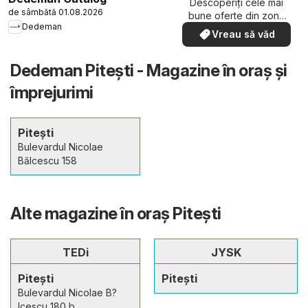
Descoperiți cele mai
de sâmbătă 01.08.2026
bune oferte din zona
Dedeman
dumneavoastră
Vreau să văd
Dedeman Pitești - Magazine în oraş şi
împrejurimi
Pitești
Bulevardul Nicolae
Bălcescu 158
Alte magazine în oraş Pitești
TEDi
JYSK
Pitești
Pitești
Bulevardul Nicolae B?
lcescu 180 b