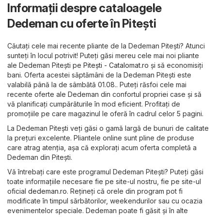
Informații despre cataloagele
Dedeman cu oferte în Pitești
Căutați cele mai recente pliante de la Dedeman Pitești? Atunci
sunteți în locul potrivit! Puteți găsi mereu cele mai noi pliante
ale Dedeman Pitești pe
Pitești - Catalomat.ro
și să economisiți
bani. Oferta acestei săptămâni de la Dedeman Pitești este
valabilă până la de sâmbătă 01.08.. Puteți răsfoi cele mai
recente oferte ale Dedeman din confortul propriei case și să
vă planificați cumpărăturile în mod eficient. Profitați de
promoțiile pe care magazinul le oferă în cadrul celor 5 pagini.
La Dedeman Pitești veți găsi o gamă largă de bunuri de calitate
la prețuri excelente. Pliantele online sunt pline de produse
care atrag atenția, așa că explorați acum oferta completă a
Dedeman din Pitești.
Vă întrebați care este programul Dedeman Pitești? Puteți găsi
toate informațiile necesare fie pe site-ul nostru, fie pe site-ul
oficial
dedeman.ro
. Rețineți că orele din program pot fi
modificate în timpul sărbătorilor, weekendurilor sau cu ocazia
evenimentelor speciale. Dedeman poate fi găsit și în alte