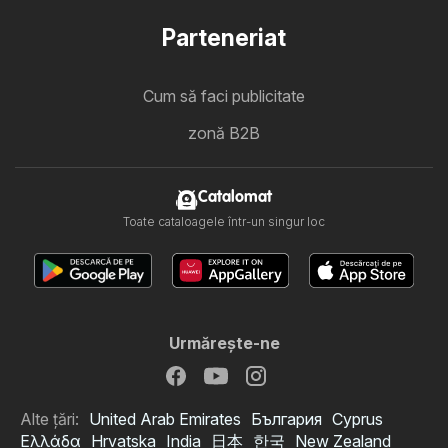
Parteneriat
Cum să faci publicitate
zonă B2B
Catalomat
Toate cataloagele într-un singur loc
Urmăreşte-ne
Alte țări:
United Arab Emirates
България
Cyprus
Ελλάδα
Hrvatska
India
日本
한국
New Zealand