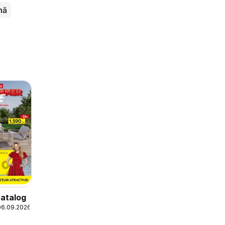
nă
atalog
06.09.2026