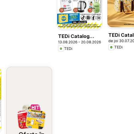
TEDi Cata
TEDi Catalog
de joi 30.07.2
13.08.2026 - 20.08.2026
Chitila
TEDi
TEDi