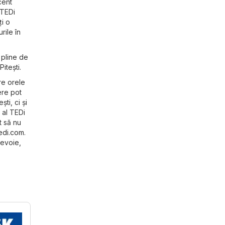
cent
 TEDi
ți o
rile în
 pline de
itești.
re orele
ere pot
ti, ci și
t al TEDi
t să nu
edi.com
.
nevoie,