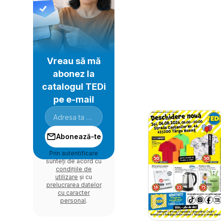
Vreau să mă
abonez la
catalogul TEDi
pe e-mail
Abonează-te
Prin autentificare
sunteți de acord cu
condițiile de
utilizare
și cu
prelucrarea datelor
cu caracter
personal
.