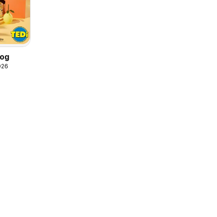
log
026