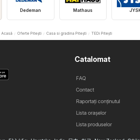
Dedeman
Mathaus
JYS
Acasă
Oferte Pitești
Casa si gradina Pitești
TEDi Pitești
Catalomat
FAQ
Contact
Raportați conținutul
Lista oraşelor
Lista produselor