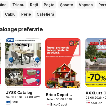
âine
Tricou
Rață
Pește
Șosete
Vopsea
Per
Cablu
Perie
Cafetieră
taloage preferate
JYSK Catalog
XXXLutz C
Brico Depot
6
04.08.2026 - 24.08.2026
03.08.2026 - 
de luni 03.08.2026
Catalog
JYSK
XXXLutz
Brico Depot