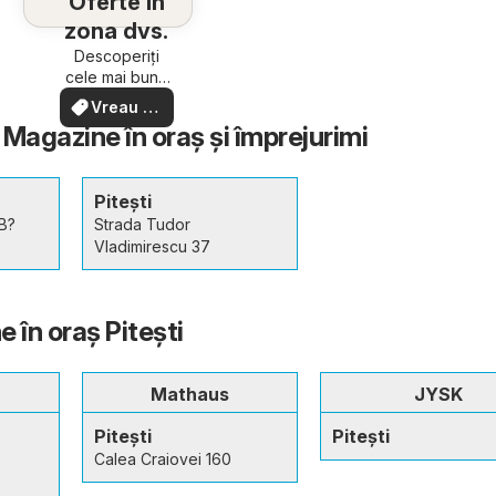
Oferte în
zona dvs.
6
Descoperiți
cele mai bune
oferte din
Vreau să
apropiere –
văd
- Magazine în oraş şi împrejurimi
rapid și ușor
Pitești
 B?
Strada Tudor
Vladimirescu 37
 în oraş Pitești
Mathaus
JYSK
Pitești
Pitești
Calea Craiovei 160