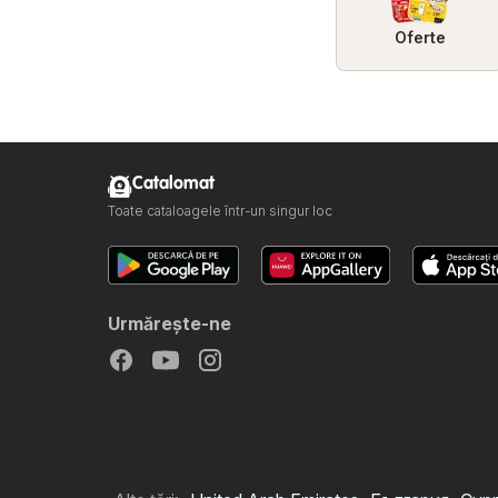
Oferte
Catalomat
Toate cataloagele într-un singur loc
Urmăreşte-ne