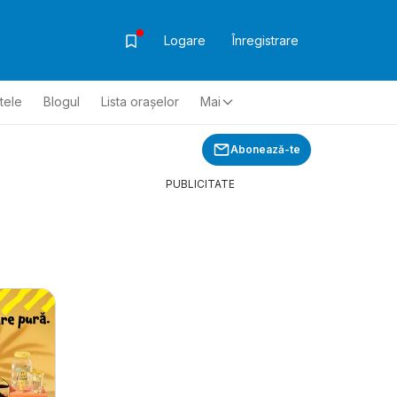
Logare
Înregistrare
ltele
Blogul
Lista oraşelor
Mai
Abonează-te
PUBLICITATE