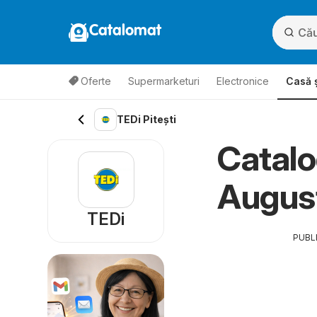
Catalomat
Oferte
Supermarketuri
Electronice
Casă ș
TEDi Pitești
Catalo
Augus
TEDi
PUBL