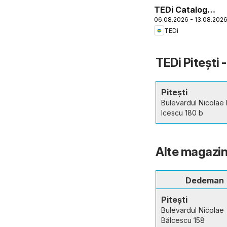
TEDi Catalog
06.08.2026 - 13.08.202
Târgu Neamț
TEDi
TEDi Pitești 
Pitești
Bulevardul Nicolae
lcescu 180 b
Alte magazine
Dedeman
Pitești
Bulevardul Nicolae
Bălcescu 158