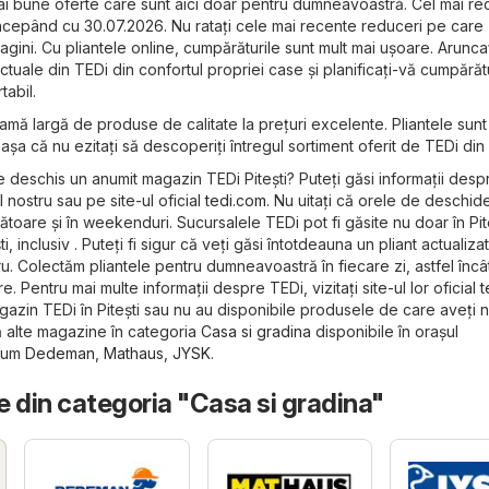
ai bune oferte care sunt aici doar pentru dumneavoastră. Cel mai re
începând cu 30.07.2026. Nu ratați cele mai recente reduceri pe care
 pagini. Cu pliantele online, cumpărăturile sunt mult mai ușoare. Arunca
actuale din TEDi din confortul propriei case și planificați-vă cumpărătu
tabil.
gamă largă de produse de calitate la prețuri excelente. Pliantele sunt
șa că nu ezitați să descoperiți întregul sortiment oferit de TEDi din P
e deschis un anumit magazin TEDi Pitești? Puteți găsi informații desp
 nostru sau pe site-ul oficial
tedi.com
. Nu uitați că orele de deschid
bătoare și în weekenduri. Sucursalele TEDi pot fi găsite nu doar în Piteș
, inclusiv . Puteți fi sigur că veți găsi întotdeauna un pliant actualiza
tru. Colectăm pliantele pentru dumneavoastră în fiecare zi, astfel încâ
e. Pentru mai multe informații despre TEDi, vizitați site-ul lor oficial
t
azin TEDi în Pitești sau nu au disponibile produsele de care aveți 
ă alte magazine în categoria
Casa si gradina
disponibile în orașul
cum
Dedeman
,
Mathaus
,
JYSK
.
 din categoria "Casa si gradina"