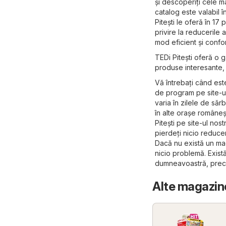
și descoperiți cele m
catalog este valabil 
Pitești le oferă în 17
privire la reducerile 
mod eficient și confor
TEDi Pitești oferă o 
produse interesante, a
Vă întrebați când est
de program pe site-ul
varia în zilele de săr
în alte orașe românești
Pitești pe site-ul nos
pierdeți nicio reducer
Dacă nu există un mag
nicio problemă. Exist
dumneavoastră, pre
Alte magazine