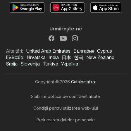
Urmăreşte-ne
Alte țări:
United Arab Emirates
България
Cyprus
Ελλάδα
Hrvatska
India
日本
한국
New Zealand
Srbija
Slovenija
Türkiye
Україна
Copyright © 2026
Catalomat.ro
.
Stabilire politică de confidenţialitate
Condiţii pentru utilizarea web-ului
Prelucrarea datelor personale