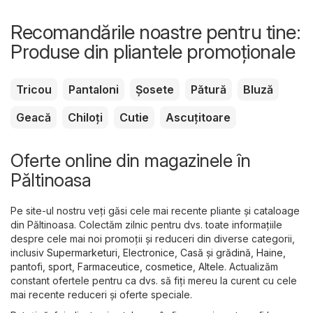
Recomandările noastre pentru tine:
Produse din pliantele promoționale
Tricou
Pantaloni
Șosete
Pătură
Bluză
Geacă
Chiloți
Cutie
Ascuțitoare
Oferte online din magazinele în
Păltinoasa
Pe site-ul nostru veți găsi cele mai recente pliante și cataloage
din Păltinoasa. Colectăm zilnic pentru dvs. toate informațiile
despre cele mai noi promoții și reduceri din diverse categorii,
inclusiv
Supermarketuri
,
Electronice
,
Casă și grădină
,
Haine,
pantofi, sport
,
Farmaceutice, cosmetice
,
Altele
. Actualizăm
constant ofertele pentru ca dvs. să fiți mereu la curent cu cele
mai recente reduceri și oferte speciale.