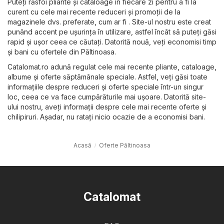
Puteți răsfoi pliante și cataloage în fiecare zi pentru a fi la
curent cu cele mai recente reduceri și promoții de la
magazinele dvs. preferate, cum ar fi . Site-ul nostru este creat
punând accent pe ușurința în utilizare, astfel încât să puteți găsi
rapid și ușor ceea ce căutați. Datorită nouă, veți economisi timp
și bani cu ofertele din Păltinoasa.
Catalomat.ro adună regulat cele mai recente pliante, cataloage,
albume și oferte săptămânale speciale. Astfel, veți găsi toate
informațiile despre reduceri și oferte speciale într-un singur
loc, ceea ce va face cumpărăturile mai ușoare. Datorită site-
ului nostru, aveți informații despre cele mai recente oferte și
chilipiruri. Așadar, nu ratați nicio ocazie de a economisi bani.
Acasă
Oferte Păltinoasa
Catalomat