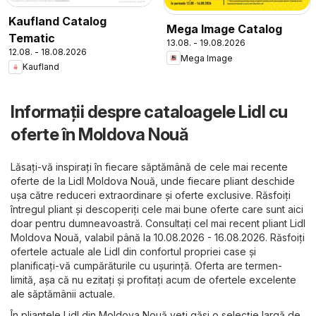
Kaufland Catalog
Mega Image Catalog
Tematic
13.08. - 19.08.2026
12.08. - 18.08.2026
Mega Image
Kaufland
Informații despre cataloagele Lidl cu
oferte în Moldova Nouă
Lăsați-vă inspirați în fiecare săptămână de cele mai recente
oferte de la Lidl Moldova Nouă, unde fiecare pliant deschide
ușa către reduceri extraordinare și oferte exclusive. Răsfoiți
întregul pliant și descoperiți cele mai bune oferte care sunt aici
doar pentru dumneavoastră. Consultați cel mai recent pliant Lidl
Moldova Nouă, valabil până la 10.08.2026 - 16.08.2026. Răsfoiți
ofertele actuale ale Lidl din confortul propriei case și
planificați-vă cumpărăturile cu ușurință. Oferta are termen-
limită, așa că nu ezitați și profitați acum de ofertele excelente
ale săptămânii actuale.
În pliantele Lidl din Moldova Nouă veți găsi o selecție largă de