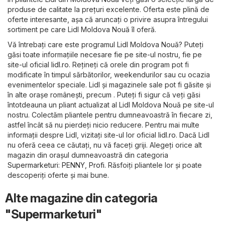
produse de calitate la prețuri excelente. Oferta este plină de
oferte interesante, așa că aruncați o privire asupra întregului
sortiment pe care Lidl Moldova Nouă îl oferă.
Vă întrebați care este programul Lidl Moldova Nouă? Puteți
găsi toate informațiile necesare fie pe site-ul nostru, fie pe
site-ul oficial
lidl.ro
. Rețineți că orele din program pot fi
modificate în timpul sărbătorilor, weekendurilor sau cu ocazia
evenimentelor speciale. Lidl și magazinele sale pot fi găsite și
în alte orașe românești, precum . Puteți fi sigur că veți găsi
întotdeauna un pliant actualizat al Lidl Moldova Nouă pe site-ul
nostru. Colectăm pliantele pentru dumneavoastră în fiecare zi,
astfel încât să nu pierdeți nicio reducere. Pentru mai multe
informații despre Lidl, vizitați site-ul lor oficial
lidl.ro
. Dacă Lidl
nu oferă ceea ce căutați, nu vă faceți griji. Alegeți orice alt
magazin din orașul dumneavoastră din categoria
Supermarketuri
:
PENNY
,
Profi
. Răsfoiți pliantele lor și poate
descoperiți oferte și mai bune.
Alte magazine din categoria
"Supermarketuri"