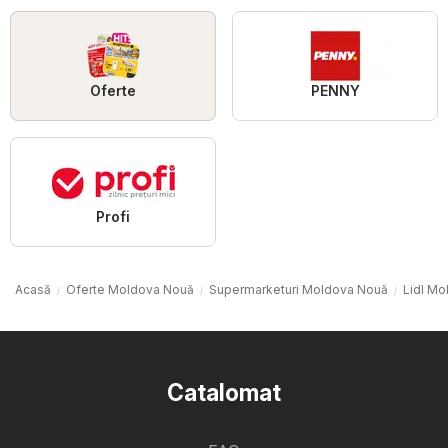
Oferte
PENNY
Profi
Acasă
Oferte Moldova Nouă
Supermarketuri Moldova Nouă
Lidl M
Catalomat