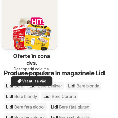
Oferte în zona
dvs.
Descoperiți cele mai
Produse populare în magazinele Lidl
bune oferte din zona
dumneavoastră
Vreau să văd
Lidl
Bere
Lidl
Bere Berliner
Lidl
Bere blonda
Lidl
Bere blondy
Lidl
Bere Corona
Lidl
Bere fara alcool
Lidl
Bere fără gluten
Lidl
Bere fyry alcool
Lidl
Bere îmbuteliată