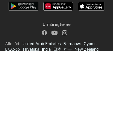
Urmăreşte-ne
Alte țări:
United Arab Emirates
България
Cyprus
Ελλάδα
Hrvatska
India
日本
한국
New Zealand
Srbija
Slovenija
Türkiye
Україна
Copyright © 2026
Catalomat.ro
.
Stabilire politică de confidenţialitate
Condiţii pentru utilizarea web-ului
Prelucrarea datelor personale