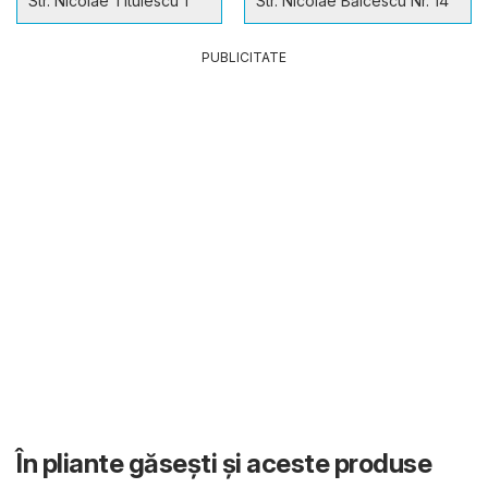
Str. Nicolae Titulescu 1
Str. Nicolae Bălcescu Nr. 14
PUBLICITATE
În pliante găsești și aceste produse