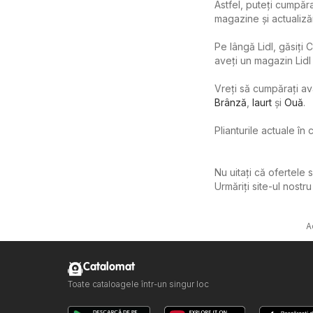
Astfel, puteți cumpăra
magazine și actualiză
Pe lângă Lidl, găsiți
aveți un magazin Lidl 
Vreți să cumpărați av
Brânză
,
Iaurt
şi
Ouă
.
Plianturile actuale în 
Nu uitați că ofertele 
Urmăriți site-ul nostr
A
Catalomat
Toate cataloagele într-un singur loc