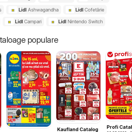
s
Lidl
Ashwagandha
Lidl
Cofetărie
Lidl
Campari
Lidl
Nintendo Switch
ataloage populare
Profi Cata
Kaufland Catalog