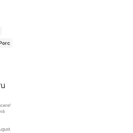
Porc
ru
ucere!
 vă
ugust.