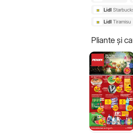
Lidl
Starbuck
Lidl
Tiramisu
Pliante și c