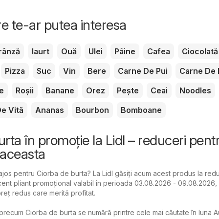
e te-ar putea interesa
rânză
Iaurt
Ouă
Ulei
Pâine
Cafea
Ciocolată
Pizza
Suc
Vin
Bere
Carne De Pui
Carne De 
e
Roșii
Banane
Orez
Pește
Ceai
Noodles
e Vită
Ananas
Bourbon
Bomboane
rta în promoție la Lidl – reduceri pent
aceasta
ajos pentru Ciorba de burta? La Lidl găsiți acum acest produs la red
ent pliant promoțional valabil în perioada 03.08.2026 - 09.08.2026,
reț redus care merită profitat.
precum Ciorba de burta se numără printre cele mai căutate în luna A