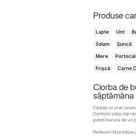
Produse car
Lapte
Unt
B
Salam
Șuncă
Mere
Portocal
Frișcă
Carne D
Ciorba de bu
săptămâna 
Căutați un preț avant
Conform celui mai rec
puteți bucura de un p
Reduceri la produse 