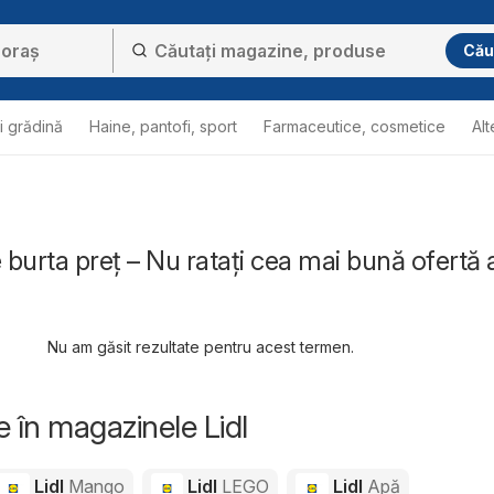
Cău
i grădină
Haine, pantofi, sport
Farmaceutice, cosmetice
Alt
e burta preț – Nu ratați cea mai bună ofertă 
Nu am găsit rezultate pentru acest termen.
e în magazinele Lidl
Lidl
Mango
Lidl
LEGO
Lidl
Apă