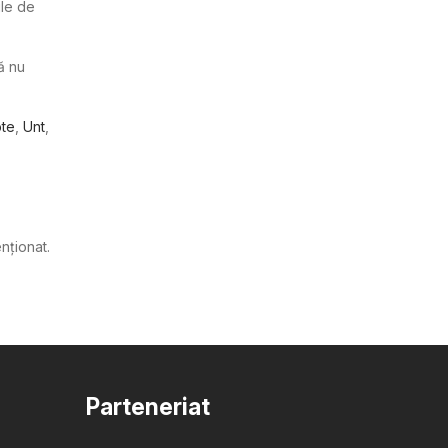
ile de
ă nu
pte
,
Unt
,
enționat.
Parteneriat