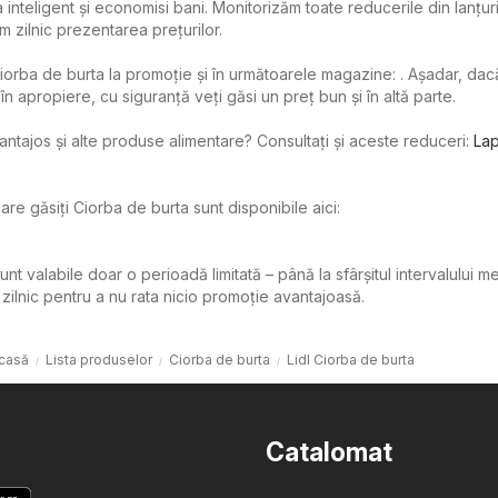
 inteligent și economisi bani. Monitorizăm toate reducerile din lanțur
m zilnic prezentarea prețurilor.
 Ciorba de burta la promoție și în următoarele magazine: . Așadar, dac
în apropiere, cu siguranță veți găsi un preț bun și în altă parte.
antajos și alte produse alimentare? Consultați și aceste reduceri:
La
care găsiți Ciorba de burta sunt disponibile aici:
sunt valabile doar o perioadă limitată – până la sfârșitul intervalului m
u zilnic pentru a nu rata nicio promoție avantajoasă.
casă
Lista produselor
Ciorba de burta
Lidl Ciorba de burta
Catalomat