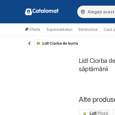
Catalomat
Oferte
Supermarketuri
Electronice
Casă ș
Lidl Ciorba de burta
Lidl Ciorba d
săptămânii
Alte produs
Lidl
Pizza