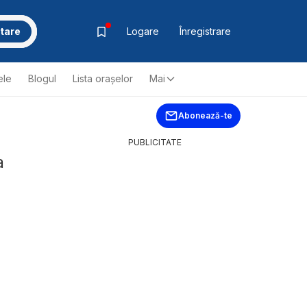
tare
Logare
Înregistrare
ele
Blogul
Lista oraşelor
Mai
Abonează-te
PUBLICITATE
a