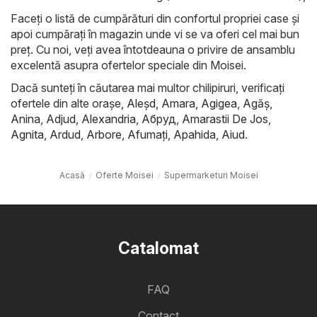
Faceți o listă de cumpărături din confortul propriei case și
apoi cumpărați în magazin unde vi se va oferi cel mai bun
preț. Cu noi, veți avea întotdeauna o privire de ansamblu
excelentă asupra ofertelor speciale din Moisei.
Dacă sunteți în căutarea mai multor chilipiruri, verificați
ofertele din alte orașe,
Aleşd
,
Amara
,
Agigea
,
Agăş
,
Anina
,
Adjud
,
Alexandria
,
Абруд
,
Amarastii De Jos
,
Agnita
,
Ardud
,
Arbore
,
Afumaţi
,
Apahida
,
Aiud
.
Acasă
Oferte Moisei
Supermarketuri Moisei
Catalomat
FAQ
Contact