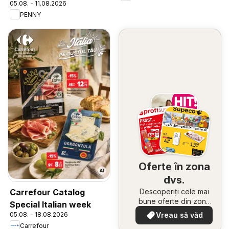
05.08. - 11.08.2026
PENNY
Oferte în zona
dvs.
Descoperiți cele mai
Carrefour Catalog
bune oferte din zona
Special Italian week
dumneavoastră
Vreau să văd
05.08. - 18.08.2026
Carrefour