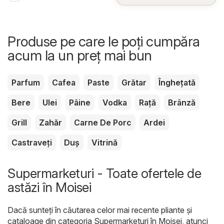
Produse pe care le poți cumpăra
acum la un preț mai bun
Parfum
Cafea
Paste
Grătar
Înghețată
Bere
Ulei
Pâine
Vodka
Rață
Brânză
Grill
Zahăr
Carne De Porc
Ardei
Castraveți
Duș
Vitrină
Supermarketuri - Toate ofertele de
astăzi în Moisei
Dacă sunteți în căutarea celor mai recente pliante și
cataloage din categoria Supermarketuri în Moisei, atunci