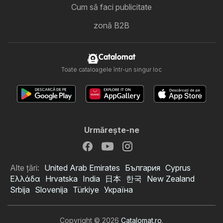
Cum să faci publicitate
zonă B2B
Catalomat
Toate cataloagele într-un singur loc
Urmăreşte-ne
Alte țări:
United Arab Emirates
България
Cyprus
Ελλάδα
Hrvatska
India
日本
한국
New Zealand
Srbija
Slovenija
Türkiye
Україна
Copyright © 2026
Catalomat.ro
.