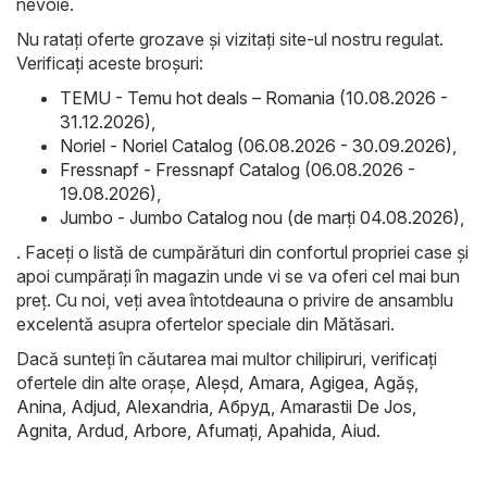
nevoie.
Nu ratați oferte grozave și vizitați site-ul nostru regulat.
Verificați aceste broșuri:
TEMU - Temu hot deals – Romania (10.08.2026 -
31.12.2026)
,
Noriel - Noriel Catalog (06.08.2026 - 30.09.2026)
,
Fressnapf - Fressnapf Catalog (06.08.2026 -
19.08.2026)
,
Jumbo - Jumbo Catalog nou (de marți 04.08.2026)
,
. Faceți o listă de cumpărături din confortul propriei case și
apoi cumpărați în magazin unde vi se va oferi cel mai bun
preț. Cu noi, veți avea întotdeauna o privire de ansamblu
excelentă asupra ofertelor speciale din Mătăsari.
Dacă sunteți în căutarea mai multor chilipiruri, verificați
ofertele din alte orașe,
Aleşd
,
Amara
,
Agigea
,
Agăş
,
Anina
,
Adjud
,
Alexandria
,
Абруд
,
Amarastii De Jos
,
Agnita
,
Ardud
,
Arbore
,
Afumaţi
,
Apahida
,
Aiud
.