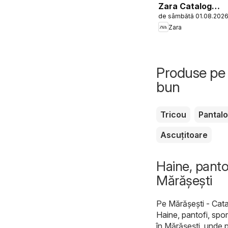
Zara Catalog
de sâmbătă 01.08.202
Boys
Zara
Produse pe 
bun
Tricou
Pantalo
Ascuțitoare
Haine, pantof
Mărășești
Pe
Mărășești - Cat
Haine, pantofi, spor
în Mărășești, unde p