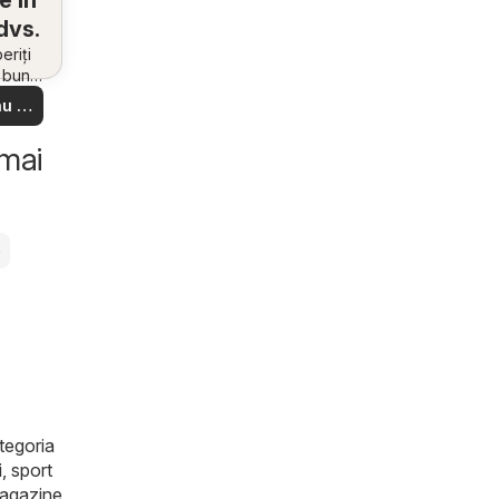
e în
dvs.
riți
i bune
 din
u să
re –
 ușor
 mai
e
ategoria
i, sport
magazine