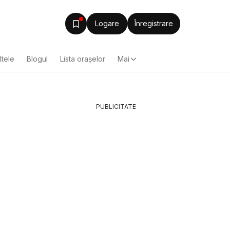
Logare
Înregistrare
ltele
Blogul
Lista oraşelor
Mai
PUBLICITATE