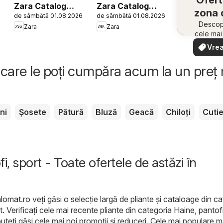
Ofert
Zara Catalog
Zara Catalog
zona 
6
de sâmbătă 01.08.2026
de sâmbătă 01.08.2026
Girls
Men
Descope
Zara
Zara
cele ma
oferte
Vrea
apropie
văd
rapid și
care le poți cumpăra acum la un preț
ni
Șosete
Pătură
Bluză
Geacă
Chiloți
Cuti
i, sport - Toate ofertele de astăzi în
alomat.ro
veți găsi o selecție largă de pliante și cataloage din c
t
. Verificați cele mai recente pliante din categoria Haine, pantof
uteți găsi cele mai noi promoții și reduceri. Cele mai populare 