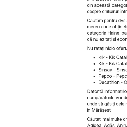
din această categor
despre chilipiruri în
Căutăm pentru dvs. c
mereu unde obțineți 
categoria Haine, pan
că nu ezitați și econ
Nu ratați nicio ofert
Kik - Kik Cat
Kik - Kik Cata
Sinsay - Sins
Pepco - Pepco
Decathlon - O
Datorită informațiilo
cumpărăturile vor d
unde să găsiți cele 
în Mărășești.
Căutați mai multe ch
Agigea
,
Agăş
,
Anin