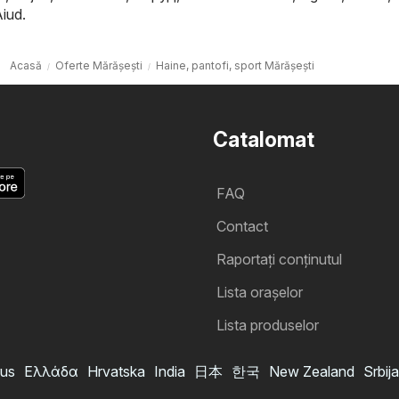
Aiud
.
Acasă
Oferte Mărășești
Haine, pantofi, sport Mărășești
Catalomat
FAQ
Contact
Raportați conținutul
Lista oraşelor
Lista produselor
us
Ελλάδα
Hrvatska
India
日本
한국
New Zealand
Srbija