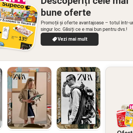
Descoperiți cele mai
bune oferte
Promoții și oferte avantajoase – totul într-u
singur loc. Găsiți ce e mai bun pentru dvs.!
Vezi mai mult