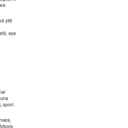
are
ă știți
tată, așa
iar
auna
, sport
mara
,
Arbore
,