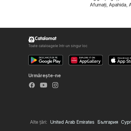
Afumaţi
,
Apahida
,
Catalomat
Toate cataloagele într-un singur loc
Urmăreşte-ne
Alte țări:
United Arab Emirates
България
Cypr