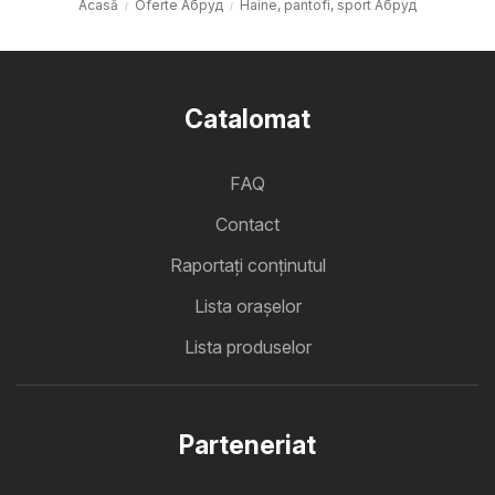
Acasă
Oferte Абруд
Haine, pantofi, sport Абруд
Catalomat
FAQ
Contact
Raportați conținutul
Lista oraşelor
Lista produselor
Parteneriat