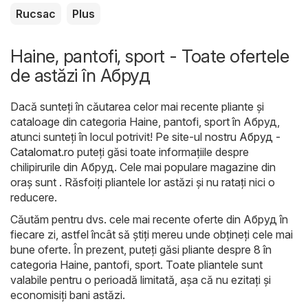
Rucsac
Plus
Haine, pantofi, sport - Toate ofertele
de astăzi în Абруд
Dacă sunteți în căutarea celor mai recente pliante și
cataloage din categoria Haine, pantofi, sport în Абруд,
atunci sunteți în locul potrivit! Pe site-ul nostru
Абруд -
Catalomat.ro
puteți găsi toate informațiile despre
chilipirurile din Абруд. Cele mai populare magazine din
oraș sunt . Răsfoiți pliantele lor astăzi și nu ratați nici o
reducere.
Căutăm pentru dvs. cele mai recente oferte din Абруд în
fiecare zi, astfel încât să știți mereu unde obțineți cele mai
bune oferte. În prezent, puteți găsi pliante despre 8 în
categoria Haine, pantofi, sport. Toate pliantele sunt
valabile pentru o perioadă limitată, așa că nu ezitați și
economisiți bani astăzi.