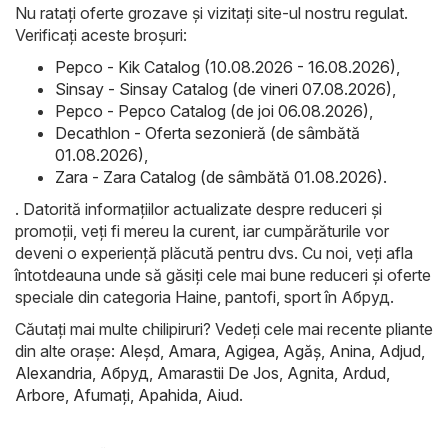
Nu ratați oferte grozave și vizitați site-ul nostru regulat.
Verificați aceste broșuri:
Pepco - Kik Catalog (10.08.2026 - 16.08.2026)
,
Sinsay - Sinsay Catalog (de vineri 07.08.2026)
,
Pepco - Pepco Catalog (de joi 06.08.2026)
,
Decathlon - Oferta sezonieră (de sâmbătă
01.08.2026)
,
Zara - Zara Catalog (de sâmbătă 01.08.2026)
.
. Datorită informațiilor actualizate despre reduceri și
promoții, veți fi mereu la curent, iar cumpărăturile vor
deveni o experiență plăcută pentru dvs. Cu noi, veți afla
întotdeauna unde să găsiți cele mai bune reduceri și oferte
speciale din categoria Haine, pantofi, sport în Абруд.
Căutați mai multe chilipiruri? Vedeți cele mai recente pliante
din alte orașe:
Aleşd
,
Amara
,
Agigea
,
Agăş
,
Anina
,
Adjud
,
Alexandria
,
Абруд
,
Amarastii De Jos
,
Agnita
,
Ardud
,
Arbore
,
Afumaţi
,
Apahida
,
Aiud
.