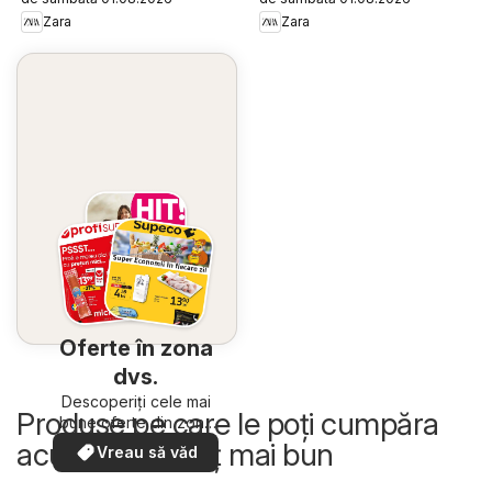
Zara
Zara
Oferte în zona
dvs.
Descoperiți cele mai
Produse pe care le poți cumpăra
bune oferte din zona
dumneavoastră
acum la un preț mai bun
Vreau să văd