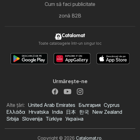
Cum să faci publicitate
zonă B2B
Catalomat
Toate cataloagele într-un singur loc
Urmăreşte-ne
Alte țări:
United Arab Emirates
България
Cyprus
Ελλάδα
Hrvatska
India
日本
한국
New Zealand
Srbija
Slovenija
Türkiye
Україна
Copyright © 2026
Catalomat.ro
.