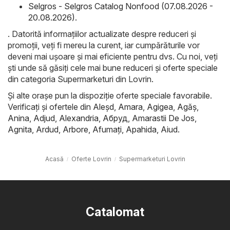
Selgros - Selgros Catalog Nonfood (07.08.2026 -
20.08.2026)
.
. Datorită informațiilor actualizate despre reduceri și
promoții, veți fi mereu la curent, iar cumpărăturile vor
deveni mai ușoare și mai eficiente pentru dvs. Cu noi, veți
ști unde să găsiți cele mai bune reduceri și oferte speciale
din categoria Supermarketuri din Lovrin.
Și alte orașe pun la dispoziție oferte speciale favorabile.
Verificați și ofertele din
Aleşd
,
Amara
,
Agigea
,
Agăş
,
Anina
,
Adjud
,
Alexandria
,
Абруд
,
Amarastii De Jos
,
Agnita
,
Ardud
,
Arbore
,
Afumaţi
,
Apahida
,
Aiud
.
Acasă
Oferte Lovrin
Supermarketuri Lovrin
Catalomat