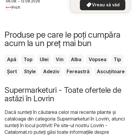
06.08. - 12.08.2026
dumneavoastră
Vreau să văd
Profi
Produse pe care le poți cumpăra
acum la un preț mai bun
Apă
Top
Ulei
Vin
Alba
Vopsea
Tip
Șort
Style
Adeziv
Fereastră
Ascuțitoare
Supermarketuri - Toate ofertele de
astăzi în Lovrin
Dacă sunteți în căutarea celor mai recente pliante și
cataloage din categoria Supermarketuri în Lovrin, atunci
sunteți în locul potrivit! Pe site-ul nostru
Lovrin -
Catalomat.ro
puteți găsi toate informațiile despre