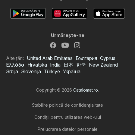
Urmăreşte-ne
Alte țări:
United Arab Emirates
България
Cyprus
Ελλάδα
Hrvatska
India
日本
한국
New Zealand
Srbija
Slovenija
Türkiye
Україна
Copyright © 2026
Catalomat.ro
.
Stabilire politică de confidenţialitate
Condiţii pentru utilizarea web-ului
Prelucrarea datelor personale