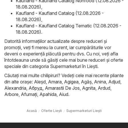
Kaufland - Kaufland Catalog Nonfood (12.08.2026 -
18.08.2026)
,
Kaufland - Kaufland Catalog (12.08.2026 -
18.08.2026)
,
Kaufland - Kaufland Catalog Tematic (12.08.2026 -
18.08.2026)
.
Datorită informațiilor actualizate despre reduceri și
promoții, veți fi mereu la curent, iar cumpărăturile vor
deveni o experiență plăcută pentru dvs. Cu noi, veți afla
întotdeauna unde să găsiți cele mai bune reduceri și oferte
speciale din categoria Supermarketuri în Lieşti.
Căutați mai multe chilipiruri? Vedeți cele mai recente pliante
din alte orașe:
Aleşd
,
Amara
,
Agigea
,
Agăş
,
Anina
,
Adjud
,
Alexandria
,
Абруд
,
Amarastii De Jos
,
Agnita
,
Ardud
,
Arbore
,
Afumaţi
,
Apahida
,
Aiud
.
Acasă
Oferte Lieşti
Supermarketuri Lieşti