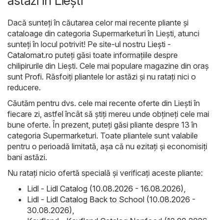
astăzi în Lieşti
Dacă sunteți în căutarea celor mai recente pliante și
cataloage din categoria Supermarketuri în Lieşti, atunci
sunteți în locul potrivit! Pe site-ul nostru
Lieşti -
Catalomat.ro
puteți găsi toate informațiile despre
chilipirurile din Lieşti. Cele mai populare magazine din oraș
sunt
Profi
. Răsfoiți pliantele lor astăzi și nu ratați nici o
reducere.
Căutăm pentru dvs. cele mai recente oferte din Lieşti în
fiecare zi, astfel încât să știți mereu unde obțineți cele mai
bune oferte. În prezent, puteți găsi pliante despre 13 în
categoria Supermarketuri. Toate pliantele sunt valabile
pentru o perioadă limitată, așa că nu ezitați și economisiți
bani astăzi.
Nu ratați nicio ofertă specială și verificați aceste pliante:
Lidl - Lidl Catalog (10.08.2026 - 16.08.2026)
,
Lidl - Lidl Catalog Back to School (10.08.2026 -
30.08.2026)
,