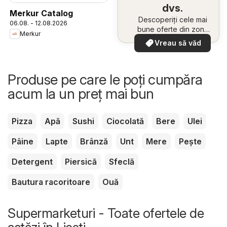
dvs.
Merkur Catalog
Descoperiți cele mai
06.08. - 12.08.2026
bune oferte din zona
Merkur
dumneavoastră
Vreau să văd
Produse pe care le poți cumpăra
acum la un preț mai bun
Pizza
Apă
Sushi
Ciocolată
Bere
Ulei
Pâine
Lapte
Brânză
Unt
Mere
Pește
Detergent
Piersică
Sfeclă
Bautura racoritoare
Ouă
Supermarketuri - Toate ofertele de