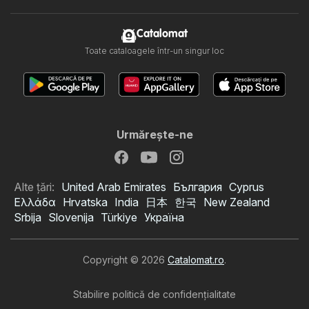
Catalomat
Toate cataloagele într-un singur loc
Urmăreşte-ne
Alte țări:
United Arab Emirates
България
Cyprus
Ελλάδα
Hrvatska
India
日本
한국
New Zealand
Srbija
Slovenija
Türkiye
Україна
Copyright © 2026
Catalomat.ro
.
Stabilire politică de confidenţialitate