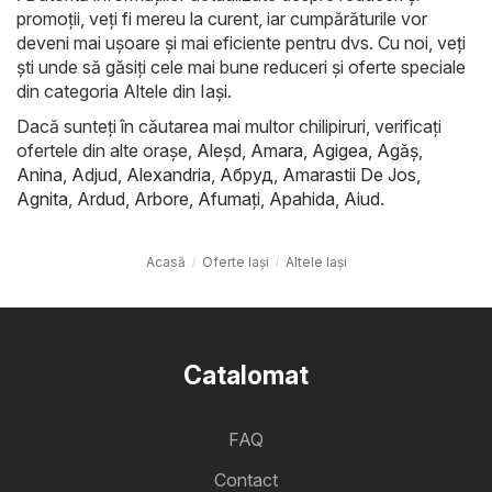
promoții, veți fi mereu la curent, iar cumpărăturile vor
deveni mai ușoare și mai eficiente pentru dvs. Cu noi, veți
ști unde să găsiți cele mai bune reduceri și oferte speciale
din categoria Altele din Iași.
Dacă sunteți în căutarea mai multor chilipiruri, verificați
ofertele din alte orașe,
Aleşd
,
Amara
,
Agigea
,
Agăş
,
Anina
,
Adjud
,
Alexandria
,
Абруд
,
Amarastii De Jos
,
Agnita
,
Ardud
,
Arbore
,
Afumaţi
,
Apahida
,
Aiud
.
Acasă
Oferte Iași
Altele Iași
Catalomat
FAQ
Contact