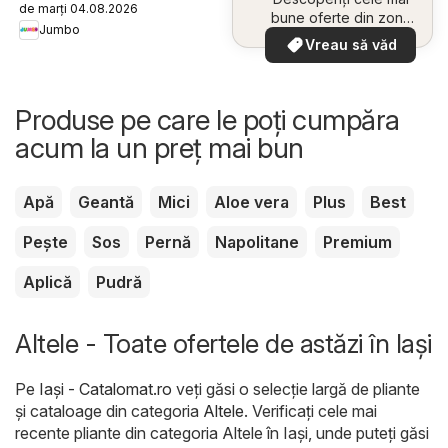
de marți 04.08.2026
bune oferte din zona
Jumbo
dumneavoastră
Vreau să văd
Produse pe care le poți cumpăra
acum la un preț mai bun
Apă
Geantă
Mici
Aloe vera
Plus
Best
Pește
Sos
Pernă
Napolitane
Premium
Aplică
Pudră
Altele - Toate ofertele de astăzi în Iași
Pe
Iași - Catalomat.ro
veți găsi o selecție largă de pliante
și cataloage din categoria
Altele
. Verificați cele mai
recente pliante din categoria Altele în Iași, unde puteți găsi