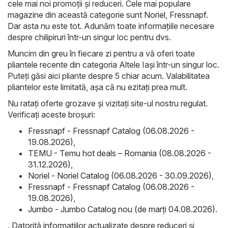
cele mai noi promoții și reduceri. Cele mai populare
magazine din această categorie sunt
Noriel
,
Fressnapf
.
Dar asta nu este tot. Adunăm toate informațiile necesare
despre chilipiruri într-un singur loc pentru dvs.
Muncim din greu în fiecare zi pentru a vă oferi toate
pliantele recente din categoria Altele Iași într-un singur loc.
Puteți găsi aici pliante despre 5 chiar acum. Valabilitatea
pliantelor este limitată, așa că nu ezitați prea mult.
Nu ratați oferte grozave și vizitați site-ul nostru regulat.
Verificați aceste broșuri:
Fressnapf - Fressnapf Catalog (06.08.2026 -
19.08.2026)
,
TEMU - Temu hot deals – Romania (08.08.2026 -
31.12.2026)
,
Noriel - Noriel Catalog (06.08.2026 - 30.09.2026)
,
Fressnapf - Fressnapf Catalog (06.08.2026 -
19.08.2026)
,
Jumbo - Jumbo Catalog nou (de marți 04.08.2026)
.
. Datorită informațiilor actualizate despre reduceri și