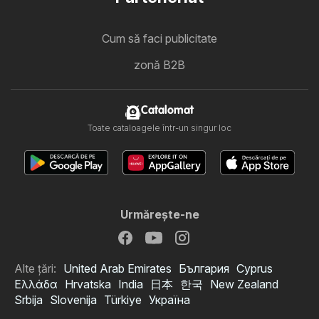
Cum să faci publicitate
zonă B2B
Catalomat
Toate cataloagele într-un singur loc
Urmăreşte-ne
Alte țări:
United Arab Emirates
България
Cyprus
Ελλάδα
Hrvatska
India
日本
한국
New Zealand
Srbija
Slovenija
Türkiye
Україна