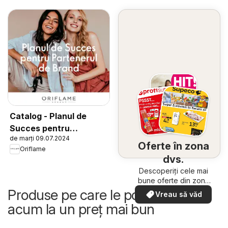
Catalog - Planul de
Succes pentru
de marți 09.07.2024
Partenerul de Brand
Oferte în zona
Oriflame
dvs.
Descoperiți cele mai
bune oferte din zona
dumneavoastră
Produse pe care le poți cumpăra
Vreau să văd
acum la un preț mai bun