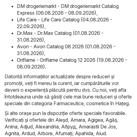
DM drogeriemarkt - DM drogeriemarkt Catalog
Express (06.08.2026 - 08.09.2026)
,
Life Care - Life Care Catalog (04.08.2026 -
22.09.2026)
,
Dr.Max - Dr.Max Catalog (01.08.2026 -
31.08.2026)
,
Avon - Avon Catalog 08 2026 (01.08.2026 -
31.08.2026)
,
Oriflame - Oriflame Catalog 12 2026 (19.08.2026 -
08.09.2026)
.
Datorită informațiilor actualizate despre reduceri și
promoții, veți fi mereu la curent, iar cumpărăturile vor
deveni o experiență plăcută pentru dvs. Cu noi, veți afla
întotdeauna unde să găsiți cele mai bune reduceri și oferte
speciale din categoria Farmaceutice, cosmetice în Haţeg.
Și alte orașe pun la dispoziție oferte speciale favorabile.
Verificați și ofertele din
Aleşd
,
Amara
,
Agigea
,
Agăş
,
Anina
,
Adjud
,
Alexandria
,
Абруд
,
Amarastii De Jos
,
Agnita
,
Ardud
,
Arbore
,
Afumaţi
,
Apahida
,
Aiud
.