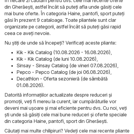
În fiecare zi căutăm pentru dvs. cele mai recente oferte
din Gherăeşti, astfel încât să puteți afla unde găsiți cele
mai bune oferte. În categoria Haine, pantofi, sport puteți
găsi în prezent 9 cataloage. Toate pliantele sunt clar
organizate pe categorii, astfel încât să puteți găsi rapid
ceea ce aveți nevoie.
Nu știți de unde să începeți? Verificați aceste pliante:
Kik - Kik Catalog (10.08.2026 - 16.08.2026)
,
Kik - Kik Catalog (de luni 10.08.2026)
,
Sinsay - Sinsay Catalog (de vineri 07.08.2026)
,
Pepco - Pepco Catalog (de joi 06.08.2026)
,
Decathlon - Oferta sezonieră (de sâmbătă
01.08.2026)
.
Datorită informațiilor actualizate despre reduceri și
promoții, veți fi mereu la curent, iar cumpărăturile vor
deveni mai ușoare și mai eficiente pentru dvs. Cu noi, veți
ști unde să găsiți cele mai bune reduceri și oferte speciale
din categoria Haine, pantofi, sport din Gherăeşti.
Căutați mai multe chilipiruri? Vedeți cele mai recente pliante