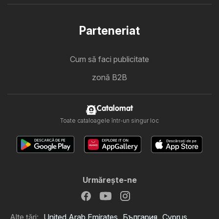
Parteneriat
Cum să faci publicitate
zonă B2B
Catalomat
Toate cataloagele într-un singur loc
Urmăreşte-ne
Alte țări:
United Arab Emirates
България
Cyprus