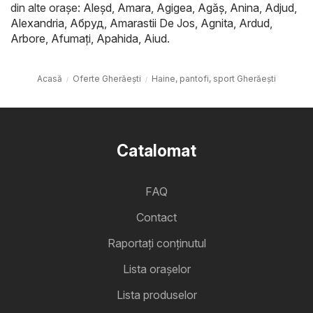
din alte orașe:
Aleşd
,
Amara
,
Agigea
,
Agăş
,
Anina
,
Adjud
,
Alexandria
,
Абруд
,
Amarastii De Jos
,
Agnita
,
Ardud
,
Arbore
,
Afumaţi
,
Apahida
,
Aiud
.
Acasă
Oferte Gherăeşti
Haine, pantofi, sport Gherăeşti
Catalomat
FAQ
Contact
Raportați conținutul
Lista oraşelor
Lista produselor