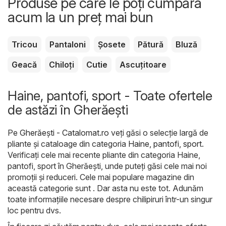
Produse pe care le poți cumpăra
acum la un preț mai bun
Tricou
Pantaloni
Șosete
Pătură
Bluză
Geacă
Chiloți
Cutie
Ascuțitoare
Haine, pantofi, sport - Toate ofertele
de astăzi în Gherăeşti
Pe
Gherăeşti - Catalomat.ro
veți găsi o selecție largă de
pliante și cataloage din categoria
Haine, pantofi, sport
.
Verificați cele mai recente pliante din categoria Haine,
pantofi, sport în Gherăeşti, unde puteți găsi cele mai noi
promoții și reduceri. Cele mai populare magazine din
această categorie sunt . Dar asta nu este tot. Adunăm
toate informațiile necesare despre chilipiruri într-un singur
loc pentru dvs.