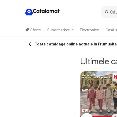
Catalomat
Oferte
Supermarketuri
Electronice
Casă ș
Toate cataloage online actuale în Frumuşiţa
Ultimele c
aufland Galați
Kaufland Galați
5.08.2026 - 11.08.2026
05.08.2026 - 11.08.2026
Kaufland
Kaufland