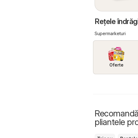
Reţele îndrăg
Supermarketuri
Oferte
Recomandări
pliantele p