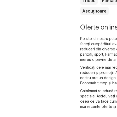
Tricou
Pantalo
Ascuțitoare
Oferte onlin
Pe site-ul nostru put
faceți cumpărături av
reduceri din diverse 
pantofi, sport
,
Farmac
mereu o privire de an
Verificați cele mai re
reduceri și promoții. 
nostru are un design p
Economisiți timp și ba
Catalomat.ro adună re
speciale. Astfel, veți
ceea ce va face cumpă
mai recente oferte și 