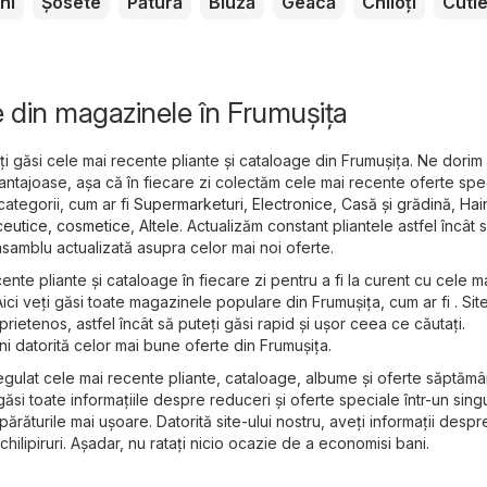
ni
Șosete
Pătură
Bluză
Geacă
Chiloți
Cuti
e din magazinele în Frumuşiţa
eți găsi cele mai recente pliante și cataloage din Frumuşiţa. Ne dorim
antajoase, așa că în fiecare zi colectăm cele mai recente oferte spec
categorii, cum ar fi
Supermarketuri
,
Electronice
,
Casă și grădină
,
Hai
eutice, cosmetice
,
Altele
. Actualizăm constant pliantele astfel încât 
samblu actualizată asupra celor mai noi oferte.
cente pliante și cataloage în fiecare zi pentru a fi la curent cu cele m
Aici veți găsi toate magazinele populare din Frumuşiţa, cum ar fi . Sit
rietenos, astfel încât să puteți găsi rapid și ușor ceea ce căutați.
ni datorită celor mai bune oferte din Frumuşiţa.
gulat cele mai recente pliante, cataloage, albume și oferte săptăm
 găsi toate informațiile despre reduceri și oferte speciale într-un singu
răturile mai ușoare. Datorită site-ului nostru, aveți informații despr
chilipiruri. Așadar, nu ratați nicio ocazie de a economisi bani.