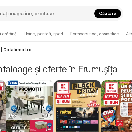
Căutare
i grădină
Haine, pantofi, sport
Farmaceutice, cosmetice
Alt
 | Catalomat.ro
ataloage și oferte în Frumuşiţa