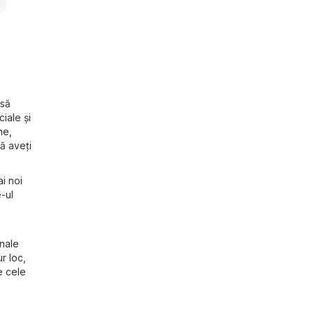
e
 să
iale și
ne,
să aveți
ai noi
e-ul
ânale
r loc,
e cele