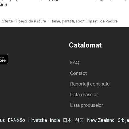
Aiud
.
Oferte Filipeştii de Pădure
Haine, pantofi, sport Filipeştii de Pădure
Catalomat
FAQ
Contact
Raportați conținutul
Lista oraşelor
Lista produselor
us
Ελλάδα
Hrvatska
India
日本
한국
New Zealand
Srbija