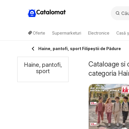
Catalomat
Oferte
Supermarketuri
Electronice
Casă ș
Haine, pantofi, sport Filipeştii de Pădure
Cataloage si 
Haine, pantofi,
sport
categoria Hai