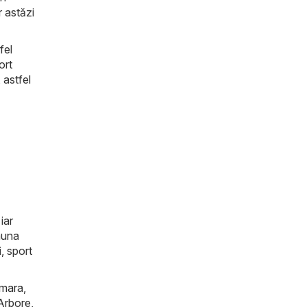
r astăzi
fel
ort
 astfel
iar
auna
, sport
mara
,
Arbore
,