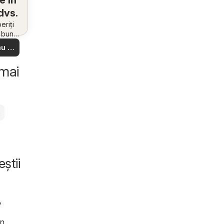
e în
dvs.
riți
i bune
 din
u să
re –
 ușor
 mai
e
ştii
,
in