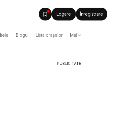
Logare
Înregistrare
ltele
Blogul
Lista oraşelor
Mai
PUBLICITATE