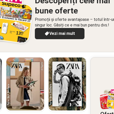
Descoperiți cele mai
bune oferte
Promoții și oferte avantajoase – totul într-u
singur loc. Găsiți ce e mai bun pentru dvs.!
Vezi mai mult