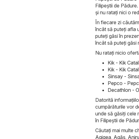
Filipeştii de Pădure
și nu ratați nici o r
În fiecare zi căutăm
încât să puteți afla
puteți găsi în preze
încât să puteți găsi
Nu ratați nicio ofert
Kik - Kik Cat
Kik - Kik Cata
Sinsay - Sins
Pepco - Pepco
Decathlon - O
Datorită informațiilo
cumpărăturile vor d
unde să găsiți cele 
în Filipeştii de Pădu
Căutați mai multe ch
Agigea
,
Agăş
,
Anin