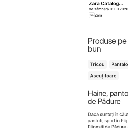
Zara Catalog
de sâmbătă 01.08.202
Boys
Zara
Produse pe 
bun
Tricou
Pantalo
Ascuțitoare
Haine, pantof
de Pădure
Dacă sunteți în căut
pantofi, sport în Fil
Filipeştii de Pădure