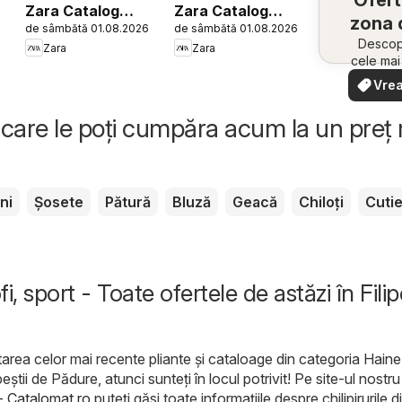
Ofert
Zara Catalog
Zara Catalog
zona 
6
de sâmbătă 01.08.2026
de sâmbătă 01.08.2026
Girls
Men
Descope
Zara
Zara
cele ma
oferte
Vrea
apropie
văd
rapid și
care le poți cumpăra acum la un preț
ni
Șosete
Pătură
Bluză
Geacă
Chiloți
Cuti
i, sport - Toate ofertele de astăzi în Filipe
area celor mai recente pliante și cataloage din categoria Haine
ipeştii de Pădure, atunci sunteți în locul potrivit! Pe site-ul nostru
 - Catalomat.ro
puteți găsi toate informațiile despre chilipirurile d