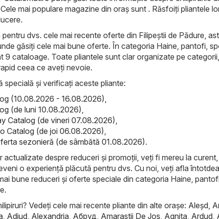
. Cele mai populare magazine din oraș sunt . Răsfoiți pliantele lo
educere.
 pentru dvs. cele mai recente oferte din Filipeştii de Pădure, ast
 unde găsiți cele mai bune oferte. În categoria Haine, pantofi, sp
nt 9 cataloage. Toate pliantele sunt clar organizate pe categorii,
 rapid ceea ce aveți nevoie.
ă specială și verificați aceste pliante:
alog (10.08.2026 - 16.08.2026)
,
log (de luni 10.08.2026)
,
ay Catalog (de vineri 07.08.2026)
,
 Catalog (de joi 06.08.2026)
,
ferta sezonieră (de sâmbătă 01.08.2026)
.
r actualizate despre reduceri și promoții, veți fi mereu la curent, 
eveni o experiență plăcută pentru dvs. Cu noi, veți afla întotde
mai bune reduceri și oferte speciale din categoria Haine, pantofi
re.
ilipiruri? Vedeți cele mai recente pliante din alte orașe:
Aleşd
,
A
a
,
Adjud
,
Alexandria
,
Абруд
,
Amarastii De Jos
,
Agnita
,
Ardud
,