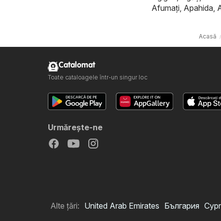
Afumaţi
,
Apahida
,
Acasă
Catalomat
Toate cataloagele într-un singur loc
Urmăreşte-ne
Alte țări:
United Arab Emirates
България
Cypr