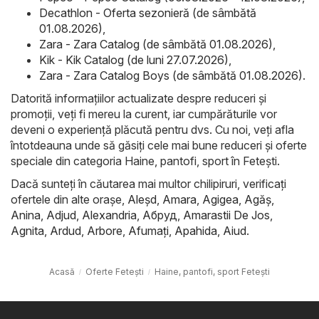
Decathlon - Oferta sezonieră (de sâmbătă
01.08.2026)
,
Zara - Zara Catalog (de sâmbătă 01.08.2026)
,
Kik - Kik Catalog (de luni 27.07.2026)
,
Zara - Zara Catalog Boys (de sâmbătă 01.08.2026)
.
Datorită informațiilor actualizate despre reduceri și
promoții, veți fi mereu la curent, iar cumpărăturile vor
deveni o experiență plăcută pentru dvs. Cu noi, veți afla
întotdeauna unde să găsiți cele mai bune reduceri și oferte
speciale din categoria Haine, pantofi, sport în Feteşti.
Dacă sunteți în căutarea mai multor chilipiruri, verificați
ofertele din alte orașe,
Aleşd
,
Amara
,
Agigea
,
Agăş
,
Anina
,
Adjud
,
Alexandria
,
Абруд
,
Amarastii De Jos
,
Agnita
,
Ardud
,
Arbore
,
Afumaţi
,
Apahida
,
Aiud
.
Acasă
Oferte Feteşti
Haine, pantofi, sport Feteşti