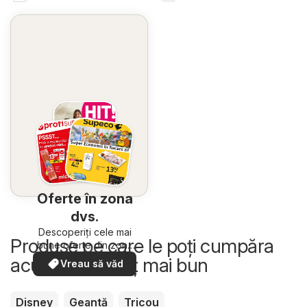
Oferte în zona
dvs.
Descoperiți cele mai
Produse pe care le poți cumpăra
bune oferte din zona
dumneavoastră
acum la un preț mai bun
Vreau să văd
Disney
Geantă
Tricou