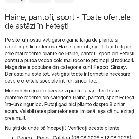
Haine, pantofi, sport - Toate ofertele
de astăzi în Feteşti
Pe site-ul nostru veți găsi o gamă largă de pliante și
cataloage din categoria
Haine, pantofi, sport
. Răsfoiți prin
cele mai recente pliante de Haine, pantofi, sport din Feteşti
pentru a putea vedea cele mai recente promoții și reduceri.
Magazinele populare din categorie sunt
Pepco
,
Sinsay
.
Dar asta nu este tot. Veți găsi toate informațiile necesare
despre ofertele speciale într-un singur loc.
Muncim din greu în fiecare zi pentru a vă oferi toate
pliantele recente din categoria Haine, pantofi, sport Feteşti
într-un singur loc. Puteți găsi aici pliante despre 8 chiar
acum. Valabilitatea pliantelor este limitată, așa că nu ezitați
prea mult.
Nu știți de unde să începeți? Verificați aceste pliante:
Pepco - Pepco Catalog (06.08.2026 - 12.08.2026)
,