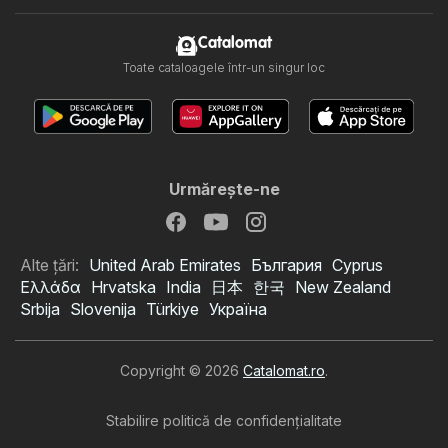
Catalomat
Toate cataloagele într-un singur loc
Urmăreşte-ne
Alte țări:
United Arab Emirates
България
Cyprus
Ελλάδα
Hrvatska
India
日本
한국
New Zealand
Srbija
Slovenija
Türkiye
Україна
Copyright © 2026
Catalomat.ro
.
Stabilire politică de confidenţialitate