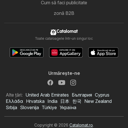
Cum să faci publicitate
zonă B2B
Catalomat
Toate cataloagele într-un singur loc
Urmăreşte-ne
Alte țări:
United Arab Emirates
България
Cyprus
Ελλάδα
Hrvatska
India
日本
한국
New Zealand
Srbija
Slovenija
Türkiye
Україна
Copyright © 2026
Catalomat.ro
.