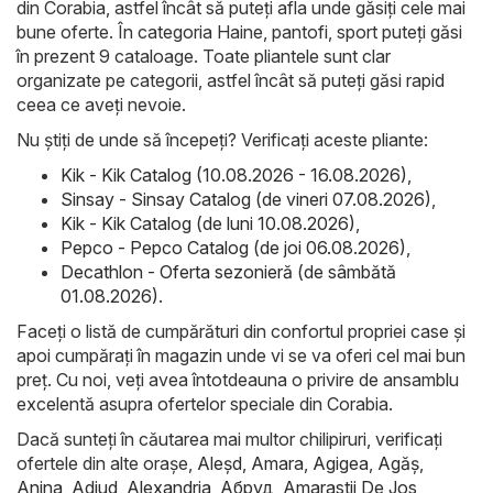
din Corabia, astfel încât să puteți afla unde găsiți cele mai
bune oferte. În categoria Haine, pantofi, sport puteți găsi
în prezent 9 cataloage. Toate pliantele sunt clar
organizate pe categorii, astfel încât să puteți găsi rapid
ceea ce aveți nevoie.
Nu știți de unde să începeți? Verificați aceste pliante:
Kik - Kik Catalog (10.08.2026 - 16.08.2026)
,
Sinsay - Sinsay Catalog (de vineri 07.08.2026)
,
Kik - Kik Catalog (de luni 10.08.2026)
,
Pepco - Pepco Catalog (de joi 06.08.2026)
,
Decathlon - Oferta sezonieră (de sâmbătă
01.08.2026)
.
Faceți o listă de cumpărături din confortul propriei case și
apoi cumpărați în magazin unde vi se va oferi cel mai bun
preț. Cu noi, veți avea întotdeauna o privire de ansamblu
excelentă asupra ofertelor speciale din Corabia.
Dacă sunteți în căutarea mai multor chilipiruri, verificați
ofertele din alte orașe,
Aleşd
,
Amara
,
Agigea
,
Agăş
,
Anina
,
Adjud
,
Alexandria
,
Абруд
,
Amarastii De Jos
,