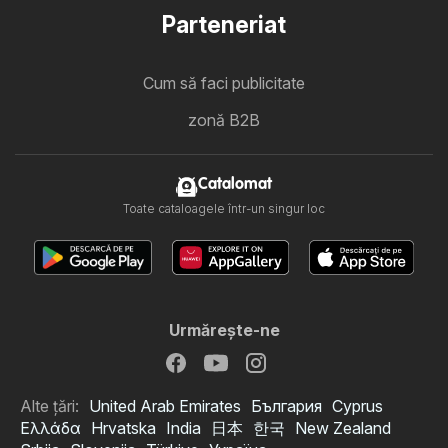
Parteneriat
Cum să faci publicitate
zonă B2B
Catalomat
Toate cataloagele într-un singur loc
Urmăreşte-ne
Alte țări:
United Arab Emirates
България
Cyprus
Ελλάδα
Hrvatska
India
日本
한국
New Zealand