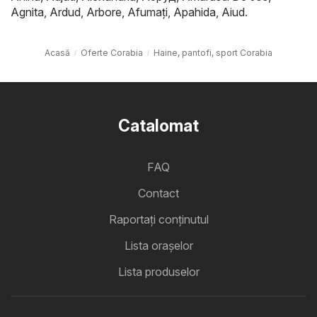
Agnita
,
Ardud
,
Arbore
,
Afumaţi
,
Apahida
,
Aiud
.
Acasă
Oferte Corabia
Haine, pantofi, sport Corabia
Catalomat
FAQ
Contact
Raportați conținutul
Lista oraşelor
Lista produselor