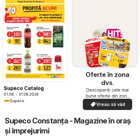
Oferte în zona
dvs.
Supeco Catalog
Descoperiți cele mai
01.08. - 31.08.2026
bune oferte din zona
Supeco
dumneavoastră
Vreau să văd
Supeco Constanța - Magazine în oraş
şi împrejurimi