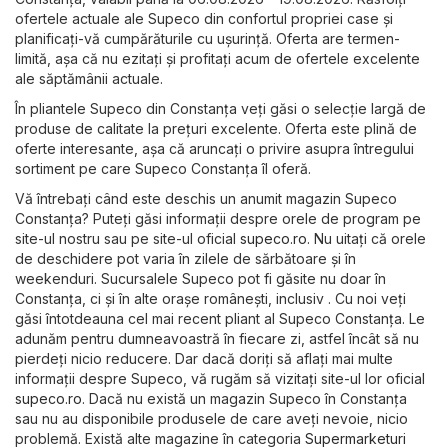
ofertele actuale ale Supeco din confortul propriei case și
planificați-vă cumpărăturile cu ușurință. Oferta are termen-
limită, așa că nu ezitați și profitați acum de ofertele excelente
ale săptămânii actuale.
În pliantele Supeco din Constanța veți găsi o selecție largă de
produse de calitate la prețuri excelente. Oferta este plină de
oferte interesante, așa că aruncați o privire asupra întregului
sortiment pe care Supeco Constanța îl oferă.
Vă întrebați când este deschis un anumit magazin Supeco
Constanța? Puteți găsi informații despre orele de program pe
site-ul nostru sau pe site-ul oficial
supeco.ro
. Nu uitați că orele
de deschidere pot varia în zilele de sărbătoare și în
weekenduri. Sucursalele Supeco pot fi găsite nu doar în
Constanța, ci și în alte orașe românești, inclusiv . Cu noi veți
găsi întotdeauna cel mai recent pliant al Supeco Constanța. Le
adunăm pentru dumneavoastră în fiecare zi, astfel încât să nu
pierdeți nicio reducere. Dar dacă doriți să aflați mai multe
informații despre Supeco, vă rugăm să vizitați site-ul lor oficial
supeco.ro
. Dacă nu există un magazin Supeco în Constanța
sau nu au disponibile produsele de care aveți nevoie, nicio
problemă. Există alte magazine în categoria
Supermarketuri