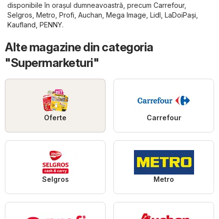
disponibile în orașul dumneavoastră, precum
Carrefour
,
Selgros
,
Metro
,
Profi
,
Auchan
,
Mega Image
,
Lidl
,
LaDoiPași
,
Kaufland
,
PENNY
.
Alte magazine din categoria
"Supermarketuri"
Oferte
Carrefour
Selgros
Metro