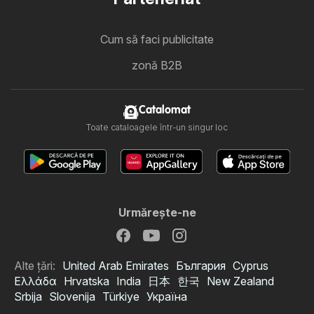
Cum să faci publicitate
zonă B2B
Catalomat
Toate cataloagele într-un singur loc
Urmăreşte-ne
Alte țări:
United Arab Emirates
България
Cyprus
Ελλάδα
Hrvatska
India
日本
한국
New Zealand
Srbija
Slovenija
Türkiye
Україна