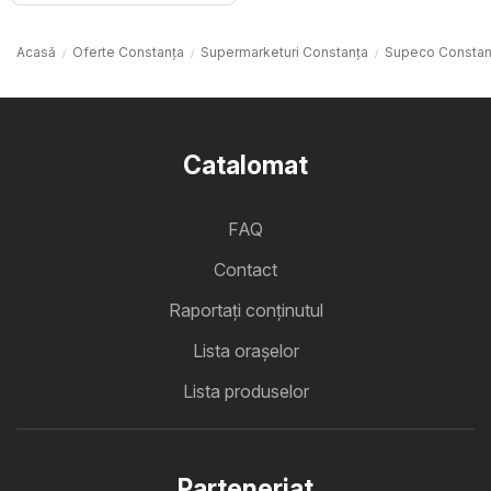
Acasă
Oferte Constanța
Supermarketuri Constanța
Supeco Constan
Catalomat
FAQ
Contact
Raportați conținutul
Lista oraşelor
Lista produselor
Parteneriat