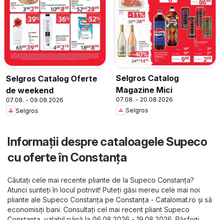
Selgros Catalog
Selgros Catalog Oferte
Magazine Mici
de weekend
07.08. - 20.08.2026
07.08. - 09.08.2026
Selgros
Selgros
Informații despre cataloagele Supeco
cu oferte în Constanța
Căutați cele mai recente pliante de la Supeco Constanța?
Atunci sunteți în locul potrivit! Puteți găsi mereu cele mai noi
pliante ale Supeco Constanța pe
Constanța - Catalomat.ro
și să
economisiți bani. Consultați cel mai recent pliant Supeco
Constanța, valabil până la 06.08.2026 - 19.08.2026. Răsfoiți