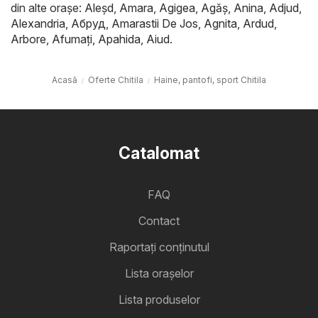
din alte orașe:
Aleşd
,
Amara
,
Agigea
,
Agăş
,
Anina
,
Adjud
,
Alexandria
,
Абруд
,
Amarastii De Jos
,
Agnita
,
Ardud
,
Arbore
,
Afumaţi
,
Apahida
,
Aiud
.
Acasă
Oferte Chitila
Haine, pantofi, sport Chitila
Catalomat
FAQ
Contact
Raportați conținutul
Lista oraşelor
Lista produselor