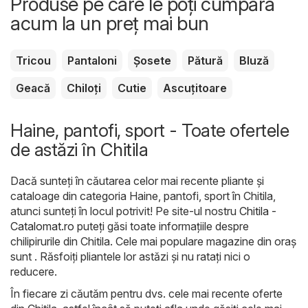
Produse pe care le poți cumpăra
acum la un preț mai bun
Tricou
Pantaloni
Șosete
Pătură
Bluză
Geacă
Chiloți
Cutie
Ascuțitoare
Haine, pantofi, sport - Toate ofertele
de astăzi în Chitila
Dacă sunteți în căutarea celor mai recente pliante și
cataloage din categoria Haine, pantofi, sport în Chitila,
atunci sunteți în locul potrivit! Pe site-ul nostru
Chitila -
Catalomat.ro
puteți găsi toate informațiile despre
chilipirurile din Chitila. Cele mai populare magazine din oraș
sunt . Răsfoiți pliantele lor astăzi și nu ratați nici o
reducere.
În fiecare zi căutăm pentru dvs. cele mai recente oferte