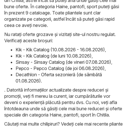
din Chitila, astfel încât să puteți afla unde găsiți cele mai
bune oferte. În categoria Haine, pantofi, sport puteți găsi
în prezent 9 cataloage. Toate pliantele sunt clar
organizate pe categorii, astfel încât să puteți găsi rapid
ceea ce aveți nevoie.
Nu ratați oferte grozave și vizitați site-ul nostru regulat.
Verificați aceste broșuri:
Kik - Kik Catalog (10.08.2026 - 16.08.2026)
,
Kik - Kik Catalog (de luni 10.08.2026)
,
Sinsay - Sinsay Catalog (de vineri 07.08.2026)
,
Pepco - Pepco Catalog (de joi 06.08.2026)
,
Decathlon - Oferta sezonieră (de sâmbătă
01.08.2026)
.
. Datorită informațiilor actualizate despre reduceri și
promoții, veți fi mereu la curent, iar cumpărăturile vor
deveni o experiență plăcută pentru dvs. Cu noi, veți afla
întotdeauna unde să găsiți cele mai bune reduceri și oferte
speciale din categoria Haine, pantofi, sport în Chitila.
Căutați mai multe chilipiruri? Vedeți cele mai recente pliante