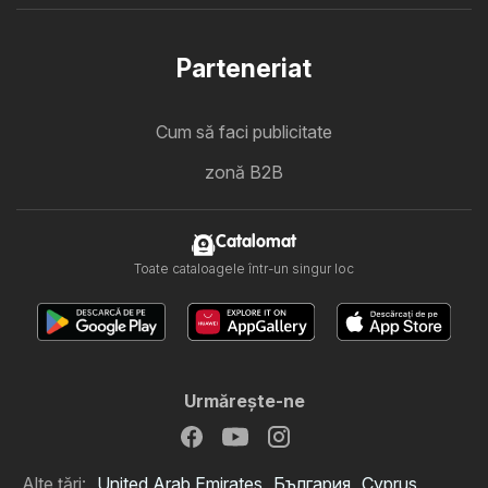
Parteneriat
Cum să faci publicitate
zonă B2B
Catalomat
Toate cataloagele într-un singur loc
Urmăreşte-ne
Alte țări:
United Arab Emirates
България
Cyprus