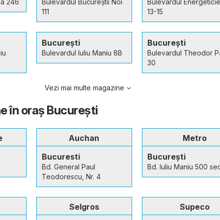
ia 246
Bulevardul Bucureștii Noi
Bulevardul Energeticie
111
13-15
București
București
iu
Bulevardul Iuliu Maniu 8B
Bulevardul Theodor P
30
Vezi mai multe magazine
e în oraş București
e
Auchan
Metro
Bucuresti
București
Bd. General Paul
Bd. Iuliu Maniu 500 se
Teodorescu, Nr. 4
Selgros
Supeco