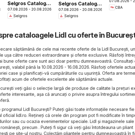
07.08.2026 - 
Selgros Catalog
Selgros Catalog
CBA
07.08.2026 - 20.08.2026
6
07.08.2026 - 20.08.2026
Magazine Mici
Nonfood
Selgros
Selgros
spre cataloagele Lidl cu oferte în Bucureșt
n fiecare săptămână de cele mai recente oferte de la Lidl București, u
e ușa către reduceri extraordinare și oferte exclusive. Răsfoiți întreg
ai bune oferte care sunt aici doar pentru dumneavoastră. Consultați 
urești, valabil până la 10.08.2026 - 16.08.2026. Răsfoiți ofertele actua
priei case și planificați-vă cumpărăturile cu ușurință. Oferta are terme
rofitați acum de ofertele excelente ale săptămânii actuale.
București veți găsi o selecție largă de produse de calitate la prețuri e
ferte interesante, așa că aruncați o privire asupra întregului sortime
oferă.
 programul Lidl București? Puteți găsi toate informațiile necesare fie
ul oficial
lidl.ro
. Rețineți că orele din program pot fi modificate în timp
urilor sau cu ocazia evenimentelor speciale. Lidl și magazinele sale 
e românești, precum . Puteți fi sigur că veți găsi întotdeauna un pliant
urești pe site-ul nostru. Colectăm pliantele pentru dumneavoastră în f