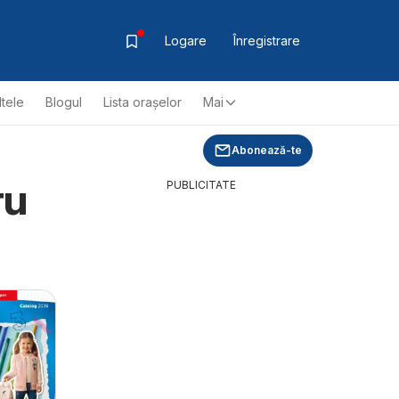
Logare
Înregistrare
ltele
Blogul
Lista oraşelor
Mai
Abonează-te
ru
PUBLICITATE