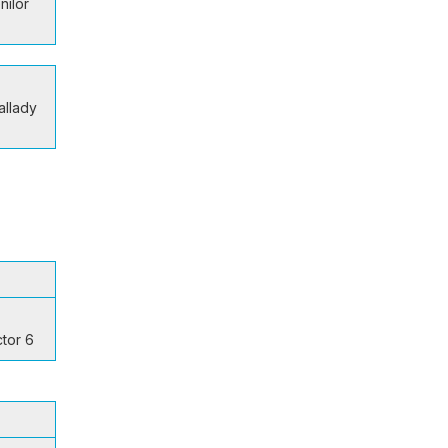
nilor
allady
ctor 6