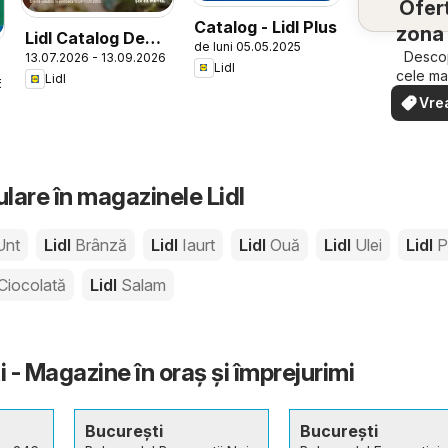
Ofert
Catalog - Lidl Plus
zona 
Lidl Catalog De
de luni 05.05.2025
Descop
13.07.2026 - 13.09.2026
cocktailuri
Lidl
cele ma
Lidl
6
ofert
Vre
apropi
văd
rapid ș
lare în magazinele Lidl
Unt
Lidl
Brânză
Lidl
Iaurt
Lidl
Ouă
Lidl
Ulei
Lidl
P
Ciocolată
Lidl
Salam
i - Magazine în oraş şi împrejurimi
București
București