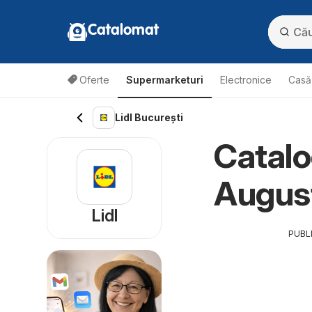
Catalomat
Oferte
Supermarketuri
Electronice
Casă 
Lidl București
Catalo
Augus
Lidl
PUBL