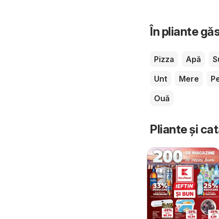
În pliante gă
Pizza
Apă
S
Unt
Mere
P
Ouă
Pliante și ca