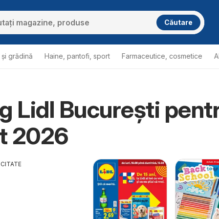
Căutare
și grădină
Haine, pantofi, sport
Farmaceutice, cosmetice
A
g Lidl București pent
t 2026
ICITATE