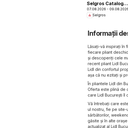
Selgros Catalog
07.08.2026 - 09.08.202
Oferte de
Selgros
weekend
Informații de
Lăsați-vă inspirați î
fiecare pliant deschid
și descoperiți cele m
recent pliant Lidl Buc
Lidl din confortul pro
așa că nu ezitați și p
În pliantele Lidl din 
Oferta este plină de o
care Lidl București îl 
Vă întrebați care este
ul nostru, fie pe site-
sărbătorilor, weekend
găsite și în alte oraș
actualizat al Lidl Buc