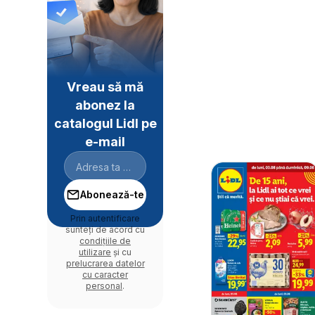
Vreau să mă
abonez la
catalogul Lidl pe
e-mail
Abonează-te
Prin autentificare
sunteți de acord cu
condițiile de
utilizare
și cu
prelucrarea datelor
cu caracter
personal
.