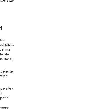
21.08.2026
i
nde
ul pliant
cel mai
le ale
n-limită,
xcelente.
nt pe
 pe site-
ul
pot fi
iecare