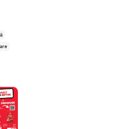
ă
oare