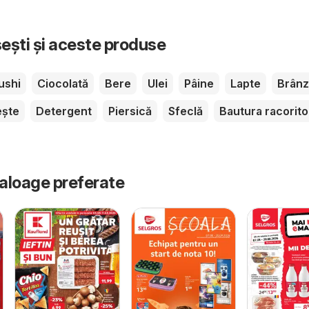
sești și aceste produse
ushi
Ciocolată
Bere
Ulei
Pâine
Lapte
Brânz
ește
Detergent
Piersică
Sfeclă
Bautura racorit
taloage preferate