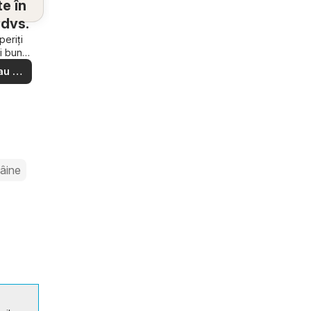
e în
dvs.
eriți
i bune
e din
au să
ere –
i ușor
âine