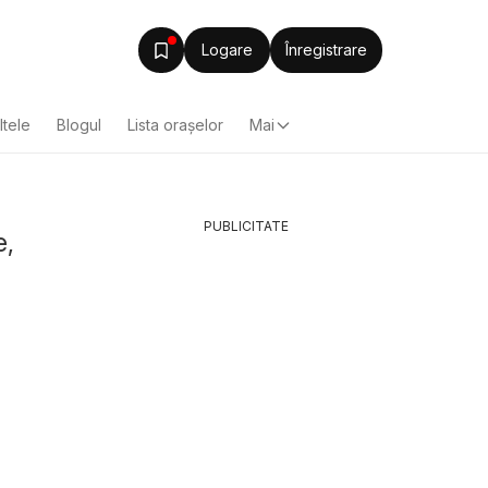
Logare
Înregistrare
ltele
Blogul
Lista oraşelor
Mai
PUBLICITATE
e,