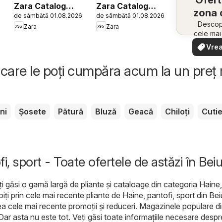
Ofert
Zara Catalog
Zara Catalog
zona 
6
de sâmbătă 01.08.2026
de sâmbătă 01.08.2026
Girls
Men
Descope
Zara
Zara
cele ma
oferte
Vrea
apropie
văd
rapid și
care le poți cumpăra acum la un preț
ni
Șosete
Pătură
Bluză
Geacă
Chiloți
Cuti
i, sport - Toate ofertele de astăzi în Bei
ți găsi o gamă largă de pliante și cataloage din categoria
Haine,
oiți prin cele mai recente pliante de Haine, pantofi, sport din Be
a cele mai recente promoții și reduceri. Magazinele populare d
 Dar asta nu este tot. Veți găsi toate informațiile necesare despr