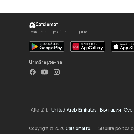
Catalomat
Toate cataloagele într-un singur loc
Urmăreşte-ne
Alte țări:
United Arab Emirates
България
Cypr
Copyright © 2026
Catalomat.ro
.
Stabilire politică 