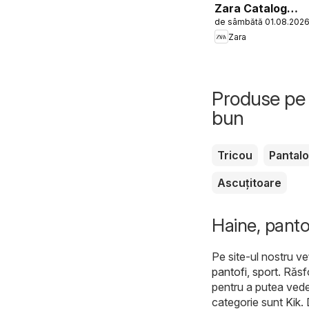
Zara Catalog
de sâmbătă 01.08.202
Boys
Zara
Produse pe 
bun
Tricou
Pantalo
Ascuțitoare
Haine, pantof
Pe site-ul nostru ve
pantofi, sport
. Răsf
pentru a putea vede
categorie sunt
Kik
.