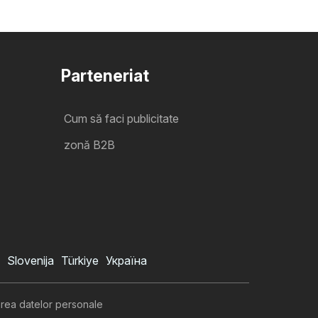
Parteneriat
Cum să faci publicitate
zonă B2B
Slovenija
Türkiye
Україна
area datelor personale