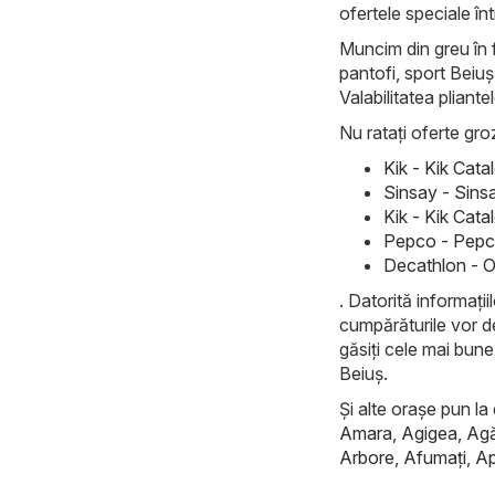
ofertele speciale înt
Muncim din greu în f
pantofi, sport Beiuș
Valabilitatea pliante
Nu ratați oferte groz
Kik - Kik Cat
Sinsay - Sins
Kik - Kik Cata
Pepco - Pepco
Decathlon - O
. Datorită informații
cumpărăturile vor de
găsiți cele mai bune
Beiuș.
Și alte orașe pun la 
Amara
,
Agigea
,
Ag
Arbore
,
Afumaţi
,
Ap