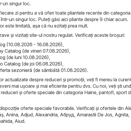
r-un singur loc.
iecare zi pentru a vă oferi toate pliantele recente din categoria
 într-un singur loc. Puteți găsi aici pliante despre 9 chiar acum.
lor este limitată, așa că nu ezitați prea mult.
ave și vizitați site-ul nostru regulat. Verificați aceste broșuri:
alog (10.08.2026 - 16.08.2026)
,
ay Catalog (de vineri 07.08.2026)
,
log (de luni 10.08.2026)
,
 Catalog (de joi 06.08.2026)
,
ferta sezonieră (de sâmbătă 01.08.2026)
.
lor actualizate despre reduceri și promoții, veți fi mereu la curent
veni mai ușoare și mai eficiente pentru dvs. Cu noi, veți ști un
 reduceri și oferte speciale din categoria Haine, pantofi, sport d
dispoziție oferte speciale favorabile. Verificați și ofertele din
Al
ăş
,
Anina
,
Adjud
,
Alexandria
,
Абруд
,
Amarastii De Jos
,
Agnita
,
ahida
,
Aiud
.