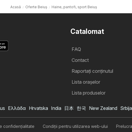
Acasă
Oferte Beiuș
Haine, pantofi, sport Beiuș
Catalomat
FAQ
Contact
Raportați conținutul
Lista oraşelor
Lista produselor
us
Ελλάδα
Hrvatska
India
日本
한국
New Zealand
Srbija
de confidenţialitate
Condiţii pentru utilizarea web-ului
Prelucr