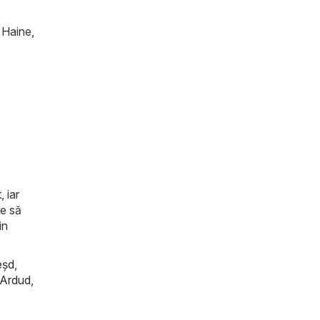
 Haine,
, iar
de să
in
eşd
,
Ardud
,