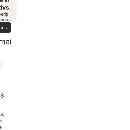
e în
dvs.
riți
i bune
 din
u să
re –
 ușor
 mai
e
uș
iuș
in
e