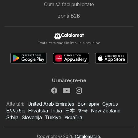
Cum să faci publicitate
zonă B2B
Catalomat
Toate cataloagele într-un singur loc
Urmăreşte-ne
Alte țări:
United Arab Emirates
България
Cyprus
Ελλάδα
Hrvatska
India
日本
한국
New Zealand
Srbija
Slovenija
Türkiye
Україна
Copyright © 2026
Catalomat.ro
.