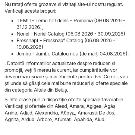
Nu ratați oferte grozave și vizitați site-ul nostru regulat.
Verificați aceste broșuri:
TEMU - Temu hot deals – Romania (09.08.2026 -
31.12.2026)
,
Noriel - Noriel Catalog (06.08.2026 - 30.09.2026)
,
Fressnapf - Fressnapf Catalog (06.08.2026 -
19.08.2026)
,
Jumbo - Jumbo Catalog nou (de marți 04.08.2026)
,
. Datorită informațiilor actualizate despre reduceri și
promoții, veți fi mereu la curent, iar cumpărăturile vor
deveni mai ușoare și mai eficiente pentru dvs. Cu noi, veți
ști unde să găsiți cele mai bune reduceri și oferte speciale
din categoria Altele din Beiuș.
Și alte orașe pun la dispoziție oferte speciale favorabile.
Verificați și ofertele din
Aleşd
,
Amara
,
Agigea
,
Agăş
,
Anina
,
Adjud
,
Alexandria
,
Абруд
,
Amarastii De Jos
,
Agnita
,
Ardud
,
Arbore
,
Afumaţi
,
Apahida
,
Aiud
.