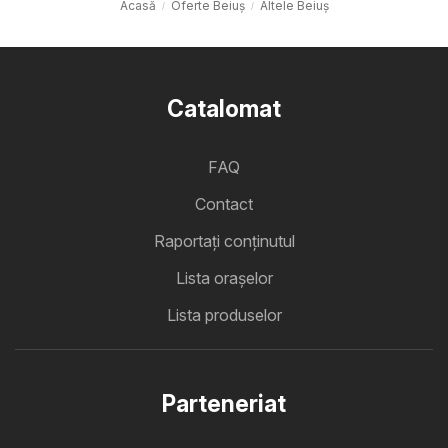
Acasă
Oferte Beiuș
Altele Beiuș
Catalomat
FAQ
Contact
Raportați conținutul
Lista oraşelor
Lista produselor
Parteneriat