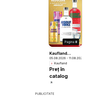
Pagina
8
Kaufland
05.08.2026 - 11.08.2026
Catalog
Kaufland
Preț în
catalog
PUBLICITATE