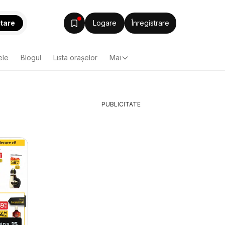
tare
Logare
Înregistrare
ele
Blogul
Lista oraşelor
Mai
PUBLICITATE
gina
15