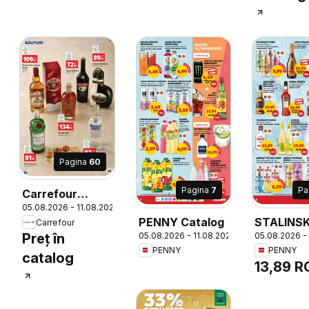
Pagina
60
Pagina
7
Pa
Carrefour
05.08.2026 - 11.08.2026
Catalog
PENNY Catalog
STALINS
Carrefour
05.08.2026 - 11.08.2026
05.08.2026 -
Preț în
VODKA, 
PENNY
PENNY
alcool, 2
catalog
13,89 