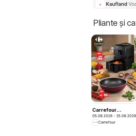
Kaufland
Vo
Pliante și c
Carrefour
05.08.2026 - 25.08.202
Catalog Nonfood
Carrefour