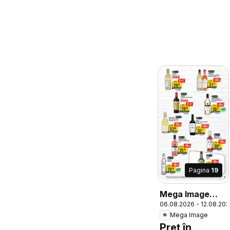
Pagina
19
Mega Image
06.08.2026 - 12.08.20
Catalog
Mega Image
Preț în