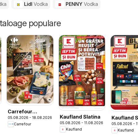
dka
Lidl
Vodka
PENNY
Vodka
ataloage populare
Carrefour
Kaufland Slatina
Kaufland S
6
05.08.2026 - 18.08.2026
Catalog Special
05.08.2026 - 11.08.2026
05.08.2026 - 
Carrefour
Italian week
Kaufland
Kaufland