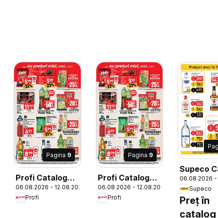
Pa
Pagina
9
Pagina
9
Supeco C
Profi Catalog
Profi Catalog
06.08.2026 -
Bilingv
06.08.2026 - 12.08.2026
06.08.2026 - 12.08.2026
Loco
Loco nou
Supeco
26
Profi
Profi
Preț în
catalog