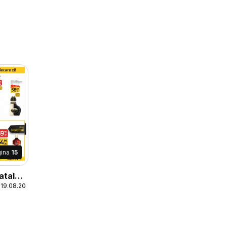
gina
15
atalog
 19.08.2026