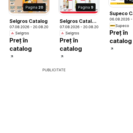
Pagina
20
Pagina
9
Supeco C
06.08.2026 -
Selgros Catalog
Selgros Catalog
Supeco
26
07.08.2026 - 20.08.2026
07.08.2026 - 20.08.2026
Magazine Mici
Preț în
Selgros
Selgros
Preț în
Preț în
catalog
catalog
catalog
PUBLICITATE