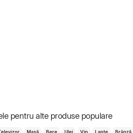
tele pentru alte produse populare
Televizor
Masă
Bere
Ulei
Vin
Lapte
Brânză