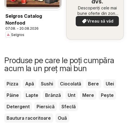
dvs.
Descoperiți cele mai
bune oferte din zona
Selgros Catalog
dumneavoastră
Vreau să văd
Nonfood
07.08. - 20.08.2026
Selgros
Produse pe care le poți cumpăra
acum la un preț mai bun
Pizza
Apă
Sushi
Ciocolată
Bere
Ulei
Pâine
Lapte
Brânză
Unt
Mere
Pește
Detergent
Piersică
Sfeclă
Bautura racoritoare
Ouă