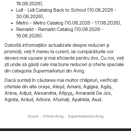
18.08.2026)
,
Lidl - Lidl Catalog Back to School (10.08.2026 -
30.08.2026)
,
Metro - Metro Catalog (10.08.2026 - 17.08.2026)
,
Remarkt - Remarkt Catalog (10.08.2026 -
16.08.2026)
.
Datorită informațiilor actualizate despre reduceri și
promoții, veți fi mereu la curent, iar cumpărăturile vor
deveni mai ușoare și mai eficiente pentru dvs. Cu noi, veți
ști unde să găsiți cele mai bune reduceri și oferte speciale
din categoria Supermarketuri din Avrig.
Dacă sunteți în căutarea mai multor chilipiruri, verificați
ofertele din alte orașe,
Aleşd
,
Amara
,
Agigea
,
Agăş
,
Anina
,
Adjud
,
Alexandria
,
Абруд
,
Amarastii De Jos
,
Agnita
,
Ardud
,
Arbore
,
Afumaţi
,
Apahida
,
Aiud
.
Acasă
Oferte Avrig
Supermarketuri Avrig