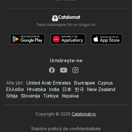
Catalomat
Toate cataloagele într-un singur loc
Urmăreşte-ne
Alte țări:
United Arab Emirates
България
Cyprus
Ελλάδα
Hrvatska
India
日本
한국
New Zealand
Srbija
Slovenija
Türkiye
Україна
Copyright © 2026
Catalomat.ro
.
Stabilire politică de confidenţialitate