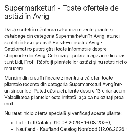
Supermarketuri - Toate ofertele de
astăzi în Avrig
Dacă sunteți în căutarea celor mai recente pliante și
cataloage din categoria Supermarketuri în Avrig, atunci
sunteți în locul potrivit! Pe site-ul nostru
Avrig -
Catalomat.ro
puteți găsi toate informațiile despre
chilipirurile din Avrig. Cele mai populare magazine din oraș
sunt
Lidl
,
Profi
. Răsfoiți pliantele lor astăzi și nu ratați nici o
reducere.
Muncim din greu în fiecare zi pentru a vă oferi toate
pliantele recente din categoria Supermarketuri Avrig într-
un singur loc. Puteți găsi aici pliante despre 13 chiar acum.
Valabilitatea pliantelor este limitată, așa că nu ezitați prea
mult.
Nu ratați nicio ofertă specială și verificați aceste pliante:
Lidl - Lidl Catalog (10.08.2026 - 16.08.2026)
,
Kaufland - Kaufland Catalog Nonfood (12.08.2026 -