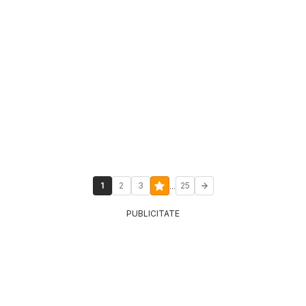
...
1
2
3
25
PUBLICITATE