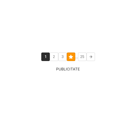
...
1
2
3
25
PUBLICITATE