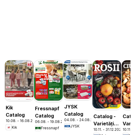
JYSK
Kik
Fressnapf
Catalog
Catalog
Catalog
Catalog -
Cata
04.08. - 24.08.2026
10.08. - 16.08.2026
06.08. - 19.08.2026
Varietăți
Varie
JYSK
Kik
Fressnapf
10.11. - 31.12.2026
10.11. 
de Roșii
de