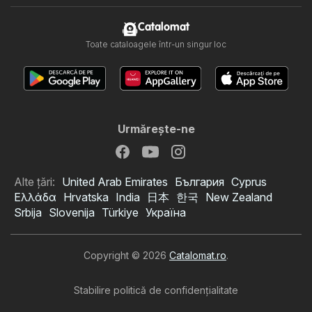
Catalomat
Toate cataloagele într-un singur loc
Urmăreşte-ne
Alte țări:
United Arab Emirates
България
Cyprus
Ελλάδα
Hrvatska
India
日本
한국
New Zealand
Srbija
Slovenija
Türkiye
Україна
Copyright © 2026
Catalomat.ro
.
Stabilire politică de confidenţialitate