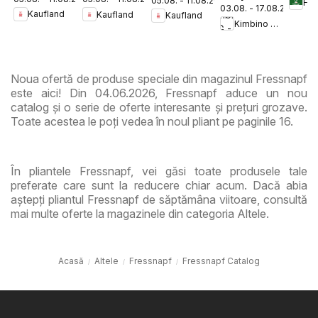
05.08. - 11.08.2026
Tematic
Nonfood
Fre
03.08. - 17.08.2026
Flavours
Kaufland
Kaufland
Kaufland
Kimbino MG - RO
Noua ofertă de produse speciale din magazinul Fressnapf
este aici! Din 04.06.2026, Fressnapf aduce un nou
catalog și o serie de oferte interesante și prețuri grozave.
Toate acestea le poți vedea în noul pliant pe paginile 16.
În pliantele Fressnapf, vei găsi toate produsele tale
preferate care sunt la reducere chiar acum. Dacă abia
aștepți pliantul Fressnapf de săptămâna viitoare, consultă
mai multe oferte la magazinele din categoria Altele.
Acasă
Altele
Fressnapf
Fressnapf Catalog