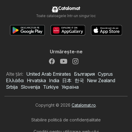
Catalomat
Toate cataloagele într-un singur loc
Urmăreşte-ne
Alte țări:
United Arab Emirates
България
Cyprus
Ελλάδα
Hrvatska
India
日本
한국
New Zealand
Srbija
Slovenija
Türkiye
Україна
Copyright © 2026
Catalomat.ro
.
Stabilire politică de confidenţialitate
Condiţii pentru utilizarea web-ului