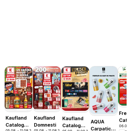
Fres
Kaufland
Kaufland
Kaufland
Cata
AQUA
Catalog
Domnesti
Catalog
06.08.
Carpatica
05.08. - 11.08.2026
05.08. - 11.08.2026