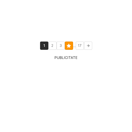
...
1
2
3
17
PUBLICITATE