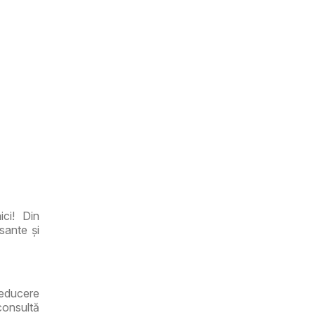
ci! Din
sante și
reducere
consultă