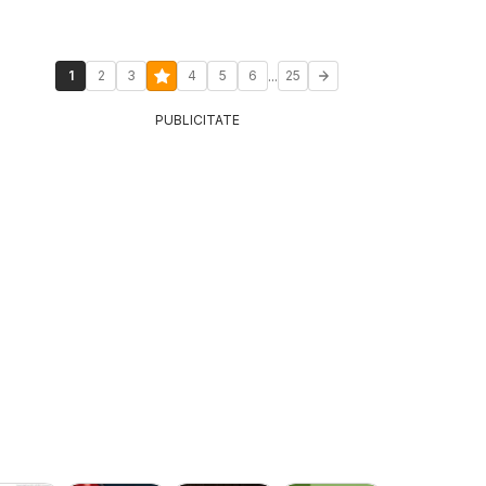
...
1
2
3
4
5
6
25
PUBLICITATE