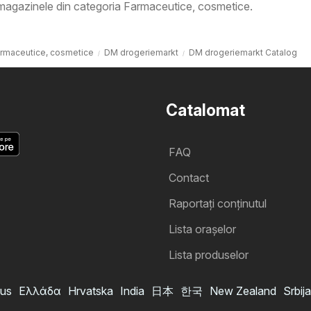
 magazinele din categoria Farmaceutice, cosmetice.
rmaceutice, cosmetice
DM drogeriemarkt
DM drogeriemarkt Catalog
Catalomat
FAQ
Contact
Raportați conținutul
Lista oraşelor
Lista produselor
us
Ελλάδα
Hrvatska
India
日本
한국
New Zealand
Srbija