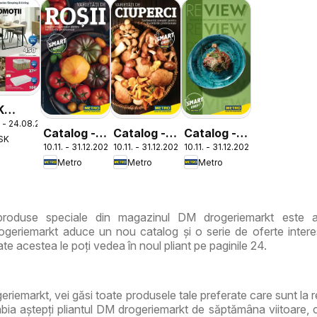
K
 - 24.08.2026
log
Catalog -
Catalog -
Catalog -
SK
10.11. - 31.12.2026
10.11. - 31.12.2026
10.11. - 31.12.2026
Varietăți
Varietăți
ReView
Metro
Metro
Metro
de Roșii
de Ciuperci
Tendințe și
Recomandări
roduse speciale din magazinul DM drogeriemarkt este ai
geriemarkt aduce un nou catalog și o serie de oferte intere
te acestea le poți vedea în noul pliant pe paginile 24.
eriemarkt, vei găsi toate produsele tale preferate care sunt la 
ia aștepți pliantul DM drogeriemarkt de săptămâna viitoare, 