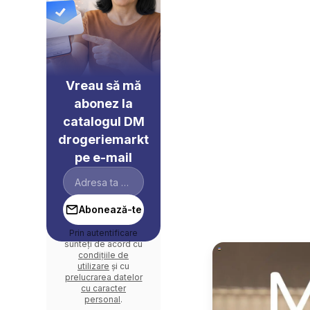
Vreau să mă
abonez la
catalogul DM
drogeriemarkt
pe e-mail
Abonează-te
Prin autentificare
sunteți de acord cu
condițiile de
utilizare
și cu
prelucrarea datelor
cu caracter
personal
.