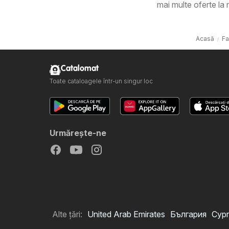
mai multe oferte la
Acasă
Fa
Catalomat
Toate cataloagele într-un singur loc
Urmăreşte-ne
Alte țări:
United Arab Emirates
България
Cypr