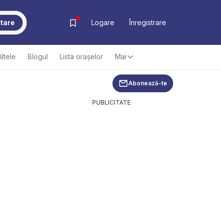
tare
Logare
Înregistrare
Altele
Blogul
Lista oraşelor
Mai
Abonează-te
PUBLICITATE