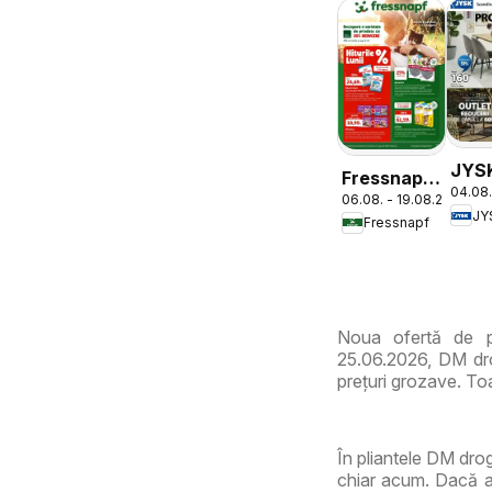
JYS
Fressnapf
04.08.
Cata
06.08. - 19.08.2026
Catalog
JY
Fressnapf
Noua ofertă de p
25.06.2026, DM dro
prețuri grozave. Toa
În pliantele DM drog
chiar acum. Dacă ab