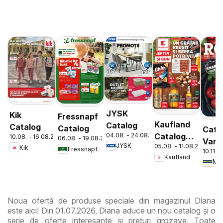
JYSK
Kik
Fressnapf
Kaufland
Catalog
Catalog
Catalog
Cata
04.08. - 24.08.2026
Catalog
10.08. - 16.08.2026
06.08. - 19.08.2026
Varie
JYSK
05.08. - 11.08.2026
Tematic
Kik
Fressnapf
10.11. 
de Ro
Kaufland
Met
Noua ofertă de produse speciale din magazinul Diana
este aici! Din 01.07.2026, Diana aduce un nou catalog și o
serie de oferte interesante și prețuri grozave. Toate