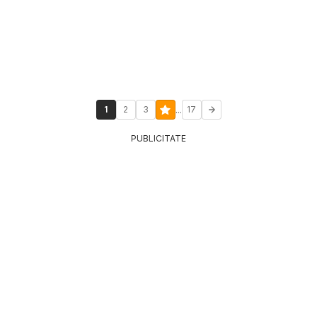
...
1
2
3
17
PUBLICITATE