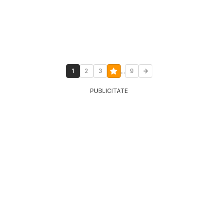
...
1
2
3
9
PUBLICITATE