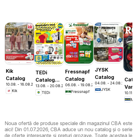
JYSK
Kik
Fressnapf
TEDi
Catalog
Catalog
Catalog
Cata
Catalog
04.08. - 24.08.2026
10.08. - 16.08.2026
06.08. - 19.08.2026
13.08. - 20.08.2026
Varie
Chitila
JYSK
Kik
Fressnapf
TEDi
10.11. 
de Ro
Met
Noua ofertă de produse speciale din magazinul CBA este
aici! Din 01.07.2026, CBA aduce un nou catalog și o serie
de oferte interesante și prețuri grozave. Toate acestea le