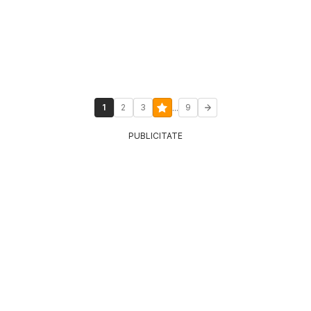
...
1
2
3
9
PUBLICITATE