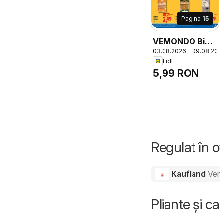
Pagina
15
VEMONDO Bio
03.08.2026 - 09.08.20
Almond Drink,
Lidl
SUGAR-FREE,
5,99 RON
VEGAN
Regulat în 
Kaufland
Ve
Pliante și c