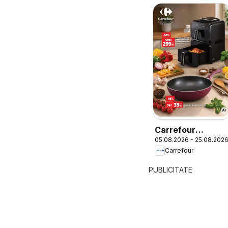
Carrefour
05.08.2026 - 25.08.202
Catalog Nonfood
Carrefour
PUBLICITATE