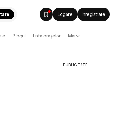
tare
Logare
Înregistrare
ele
Blogul
Lista oraşelor
Mai
PUBLICITATE