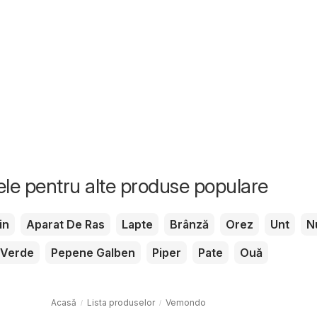
tele pentru alte produse populare
in
Aparat De Ras
Lapte
Brânză
Orez
Unt
N
 Verde
Pepene Galben
Piper
Pate
Ouă
Acasă
Lista produselor
Vemondo