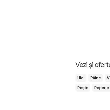
Vezi și ofer
Ulei
Pâine
V
Pește
Pepene