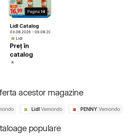
Pagina
14
Lidl Catalog
26
03.08.2026 - 09.08.2026
Lidl
Preț în
catalog
oferta acestor magazine
mondo
Lidl
Vemondo
PENNY
Vemondo
ataloage populare