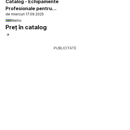
Catalog - Echipamente
Profesionale pentru
de miercuri 17.09.2025
HoReCa
Metro
Preț în catalog
PUBLICITATE