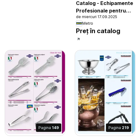
Catalog - Echipamente
Profesionale pentru
de miercuri 17.09.2025
HoReCa
Metro
Preț în catalog
Pagina
149
Pagina
219