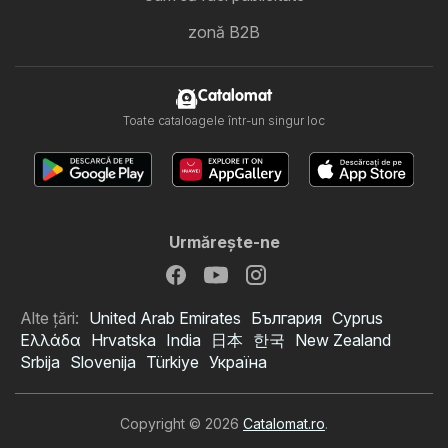
zonă B2B
Catalomat
Toate cataloagele într-un singur loc
Urmăreşte-ne
Alte țări:
United Arab Emirates
България
Cyprus
Ελλάδα
Hrvatska
India
日本
한국
New Zealand
Srbija
Slovenija
Türkiye
Україна
Copyright © 2026
Catalomat.ro
.