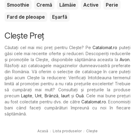
Smoothie
Cremă
Lămâie
Active
Perie
Fard de pleoape
Eșarfă
Clește Preț
Căutați cel mai mic preț pentru Clește? Pe
Catalomat.ro
puteți
găsi cele mai recente oferte și reduceri. Descoperiți reducerile
și promoțiile la Clește, disponibile săptămâna aceasta la
Avon
.
Răsfoiți azi cataloagele magazinelor dumneavoastră preferate
din România. Vă oferim o selecție de cataloage în care puteți
găsi acum Clește la reducere: Verificați întotdeauna termenul
limită al promoției pentru a nu rata prețurile excelente! Trebuie
să cumpărați mai mult? Consultați și prețurile la produse
precum
Lapte
,
Unt
,
Brânză
,
Iaurt
şi
Ouă
. Cele mai bune prețuri
au fost colectate pentru dvs. de către
Catalomat.ro
. Economisiți
bani când faceți cumpărături împreună cu noi în fiecare
săptămână.
Acasă
Lista produselor
Clește