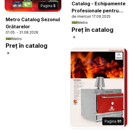
Catalog - Echipamente
Pagina
5
Profesionale pentru
de miercuri 17.09.2025
HoReCa
Metro Catalog Sezonul
Metro
Grătarelor
Preț în catalog
01.05. - 31.08.2026
Metro
Preț în catalog
Pagina
91