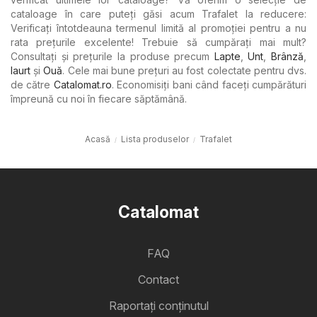
cataloage în care puteți găsi acum Trafalet la reducere:
Verificați întotdeauna termenul limită al promoției pentru a nu
rata prețurile excelente! Trebuie să cumpărați mai mult?
Consultați și prețurile la produse precum
Lapte
,
Unt
,
Brânză
,
Iaurt
şi
Ouă
. Cele mai bune prețuri au fost colectate pentru dvs.
de către
Catalomat.ro
. Economisiți bani când faceți cumpărături
împreună cu noi în fiecare săptămână.
Acasă
Lista produselor
Trafalet
Catalomat
FAQ
Contact
Raportați conținutul