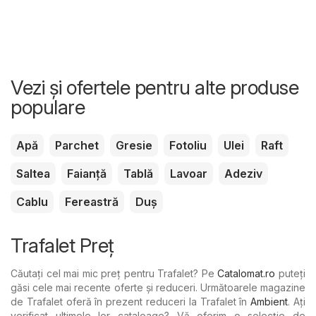
Vezi și ofertele pentru alte produse
populare
Apă
Parchet
Gresie
Fotoliu
Ulei
Raft
Saltea
Faianță
Tablă
Lavoar
Adeziv
Cablu
Fereastră
Duș
Trafalet Preț
Căutați cel mai mic preț pentru Trafalet? Pe
Catalomat.ro
puteți
găsi cele mai recente oferte și reduceri. Următoarele magazine
de Trafalet oferă în prezent reduceri la Trafalet în
Ambient
. Ați
verificat ultimele lor cataloage? Vă oferim o selecție de