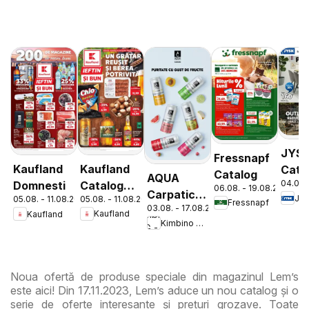
JYS
Fressnapf
Kaufland
Kaufland
Cata
Catalog
AQUA
04.08.
Catalog
Domnesti
06.08. - 19.08.2026
Carpatica
JY
05.08. - 11.08.2026
05.08. - 11.08.2026
Tematic
Fressnapf
03.08. - 17.08.2026
Flavours
Kaufland
Kaufland
Kimbino MG - RO
Noua ofertă de produse speciale din magazinul Lem’s
este aici! Din 17.11.2023, Lem’s aduce un nou catalog și o
serie de oferte interesante și prețuri grozave. Toate