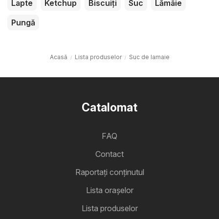
Lapte
Ketchup
Biscuiți
Suc
Lămâie
Pungă
Acasă
Lista produselor
Suc de lamaie
Catalomat
FAQ
Contact
Raportați conținutul
Lista oraşelor
Lista produselor