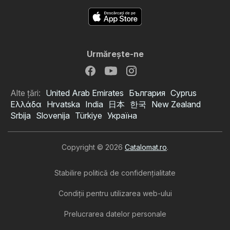
Urmăreşte-ne
Alte țări:
United Arab Emirates
България
Cyprus
Ελλάδα
Hrvatska
India
日本
한국
New Zealand
Srbija
Slovenija
Türkiye
Україна
Copyright © 2026
Catalomat.ro
.
Stabilire politică de confidenţialitate
Condiţii pentru utilizarea web-ului
Prelucrarea datelor personale