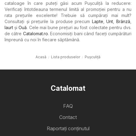
cataloage în care puteți găsi acum Pușculiță la reducere:
Verificați întotdeauna termenul limită al promoției pentru a nu
rata prețurile excelente! Trebuie să cumpărați mai mult?
Consultați și prețurile la produse precum
Lapte
,
Unt
,
Brânză
,
Iaurt
şi
Ouă
. Cele mai bune prețuri au fost colectate pentru dvs.
de către
Catalomat.ro
. Economisiți bani când faceți cumpărături
împreună cu noi în fiecare săptămână.
Acasă
Lista produselor
Pușculiță
Catalomat
FAQ
Contact
Raportați conținutul