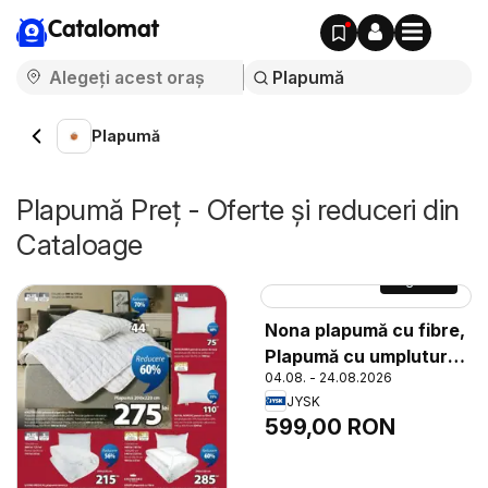
Catalomat
Plapumă
Plapumă Preț - Oferte și reduceri din
Cataloage
Pagina
11
Nona plapumă cu fibre,
Plapumă cu umplutură
04.08. - 24.08.2026
moale și ușoară din
JYSK
fibră spiralată
599,00 RON
siliconizată, 660 g.
Țesătură moale din
100% microfibră de