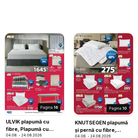
Pagina
16
Pagina
10
ULVIK plapumă cu
KNUTSEGEN plapumă
fibre, Plapumă cu
și pernă cu fibre,
04.08. - 24.08.2026
umplutură din fibră
04.08. - 24.08.2026
Plapumă și pernă cu