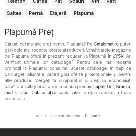
Telefon
Cafea
Pat
Scaun
Vin
Raft
Saltea
Pernă
Etajeră
Plapumă
Plapumă Preț
Căutați cel mai mic preț pentru Plapumă? Pe
Catalomat.ro
puteți
găsi cele mai recente oferte și reduceri. Următoarele magazine
de Plapumă oferă în prezent reduceri la Plapumă în
JYSK
. Ați
verificat ultimele lor cataloage? Pentru cele mai recente
promoții la Plapumă, consultați aceste cataloage: În timp ce
parcurgeți pliantele, puteți găsi oferte promoționale și pentru
alte produse. Mergeți la cumpărături și vreți să economisiți
bani? Consultați promoțiile la bunuri precum
Lapte
,
Unt
,
Brânză
,
Iaurt
şi
Ouă
.
Catalomat.ro
caută zilnic prețuri reduse la toate
produsele.
Acasă
Lista produselor
Plapumă