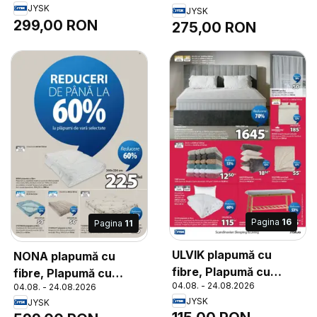
JYSK
JYSK
goală spiralată de
umplutură din puf de
299,00 RON
275,00 RON
poliester siliconizat,
fibră de poliester
1500 g. Țesătură moale
siliconizat. Țesătură
din 100% microfibră de
moale din 100%
poliester. Temperatură
bumbac cambric.
spălare: 60°C.
Temperatură spălare:
200x220 cm
60°C. Inclusiv pungă
depozitare. 200x220
cm 699 lei
Pagina
16
Pagina
11
ULVIK plapumă cu
NONA plapumă cu
fibre, Plapumă cu
fibre, Plapumă cu
04.08. - 24.08.2026
04.08. - 24.08.2026
umplutură din fibră
umplutură moale și
JYSK
JYSK
goală spiralată de
ușoară din fibră