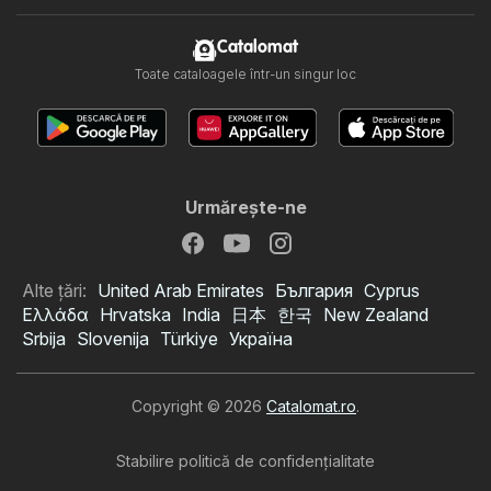
Catalomat
Toate cataloagele într-un singur loc
Urmăreşte-ne
Alte țări:
United Arab Emirates
България
Cyprus
Ελλάδα
Hrvatska
India
日本
한국
New Zealand
Srbija
Slovenija
Türkiye
Україна
Copyright © 2026
Catalomat.ro
.
Stabilire politică de confidenţialitate