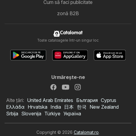
Cum să faci publicitate
zonă B2B
Catalomat
Toate cataloagele într-un singur loc
Urmăreşte-ne
Alte țări:
United Arab Emirates
България
Cyprus
Ελλάδα
Hrvatska
India
日本
한국
New Zealand
Srbija
Slovenija
Türkiye
Україна
Copyright © 2026
Catalomat.ro
.