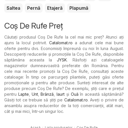
Saltea
Pernă
Etajeră
Plapumă
Coș De Rufe Preț
Căutați produsul Coș De Rufe la cel mai mic preț? Atunci ați
ajuns la locul potrivit.
Catalomat.ro
a adunat cele mai bune
oferte pentru dvs. Economisiți împreună cu noi în luna August.
Descoperiți reducerile și promoțiile la Coș De Rufe, disponibile
săptămâna aceasta la
JYSK
. Răsfoiți azi cataloagele
magazinelor dumneavoastră preferate din România. Pentru
cele mai recente promoții la Coș De Rufe, consultați aceste
cataloage: În timp ce parcurgeți pliantele, puteți găsi oferte
promoționale și pentru alte produse. Sunteți interesat de alte
produse precum Coș De Rufe? De exemplu, știți care e prețul
pentru
Lapte
,
Unt
,
Brânză
,
Iaurt
şi
Ouă
în această săptămână?
Găsiți tot ce trebuie să știți pe
Catalomat.ro
. Aveți o privire de
ansamblu asupra reducerilor de la toți comercianții, atât mari,
cât și mai mici, într-un singur loc.
Acasă
Lista produselor
Coș De Rufe