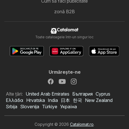
Cum să faci publicitate
zonă B2B
Catalomat
Toate cataloagele într-un singur loc
Urmăreşte-ne
Alte țări:
United Arab Emirates
България
Cyprus
Ελλάδα
Hrvatska
India
日本
한국
New Zealand
Srbija
Slovenija
Türkiye
Україна
Copyright © 2026
Catalomat.ro
.